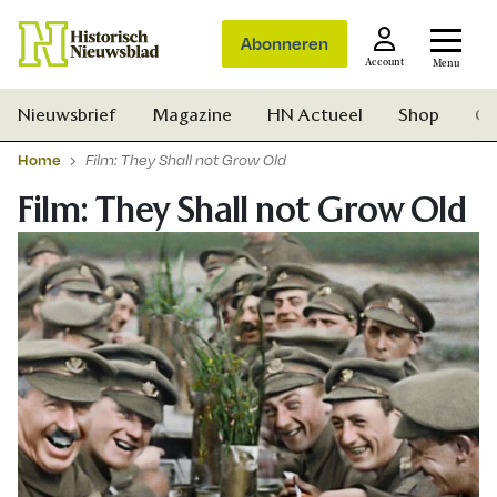
Abonneren
Account
Menu
Nieuwsbrief
Magazine
HN Actueel
Shop
Ge
Home
Film: They Shall not Grow Old
Film: They Shall not Grow Old
Zoek