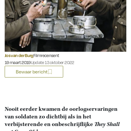
Jos van der Burg
Filmrecensent
Gepubliceerd op:
19 maart 2019
Update 13 oktober 2022
Bewaar bericht
Nooit eerder kwamen de oorlogservaringen
van soldaten zo dichtbij als in het
verbijsterende en onbeschrijflijke
They Shall