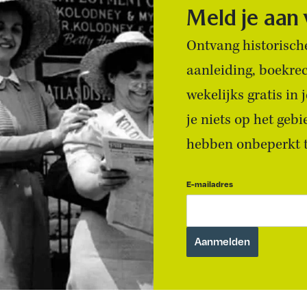
Meld je aan
Ontvang historische
aanleiding, boekre
wekelijks gratis in
je niets op het geb
hebben onbeperkt to
E-mailadres