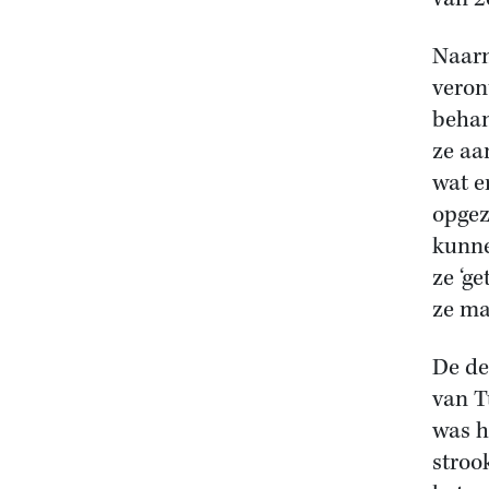
Naarm
veron
behan
ze aa
wat e
opgez
kunne
ze ‘g
ze ma
De de
van T
was h
stroo