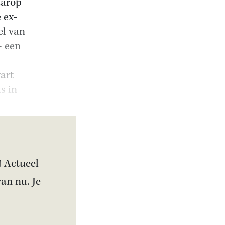
aarop
 ex-
el van
– een
art
s in
N Actueel
van nu. Je