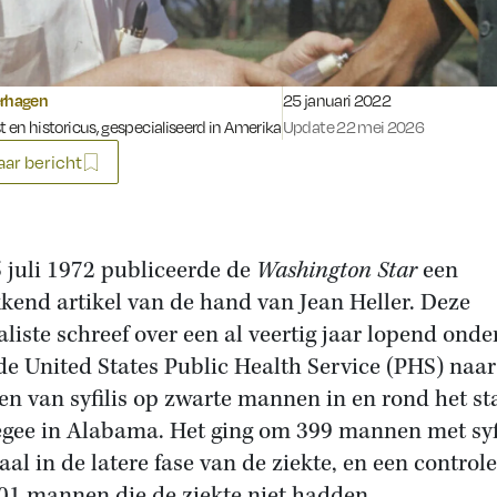
Gepubliceerd op:
erhagen
25 januari 2022
st en historicus, gespecialiseerd in Amerika
Update 22 mei 2026
ar bericht
 juli 1972 publiceerde de
Washington Star
een
kend artikel van de hand van Jean Heller. Deze
aliste schreef over een al veertig jaar lopend ond
de United States Public Health Service (PHS) naar
ten van syfilis op zwarte mannen in en rond het st
gee in Alabama. Het ging om 399 mannen met syfi
aal in de latere fase van de ziekte, en een control
01 mannen die de ziekte niet hadden.