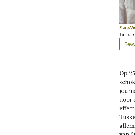
Frans V
Journali
Bewa
Op 25
schok
journ
door 
effec
Tuske
allem
van 2