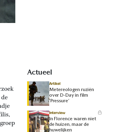
Actueel
Artikel
erzoek
Metereologen ruziën
over D-Day in film
 de
‘Pressure’
adje
Interview
lis,
In Florence waren niet
egroep
de huizen, maar de
huwelijken