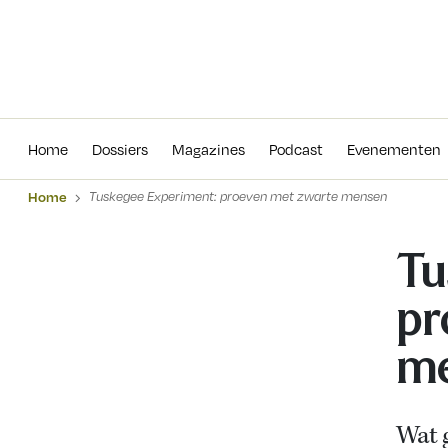
Home
Dossiers
Magazines
Podcas
Home
Dossiers
Magazines
Podcast
Evenementen
Home
Tuskegee Experiment: proeven met zwarte mensen
Tu
pr
m
Wat g