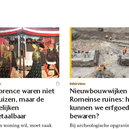
w
Interview
lorence waren niet
Nieuwbouwwijken
uizen, maar de
Romeinse ruïnes: 
lijken
kunnen we erfgoe
taalbaar
bewaren?
n woning wil, moet vaak
Bij archeologische opgravi