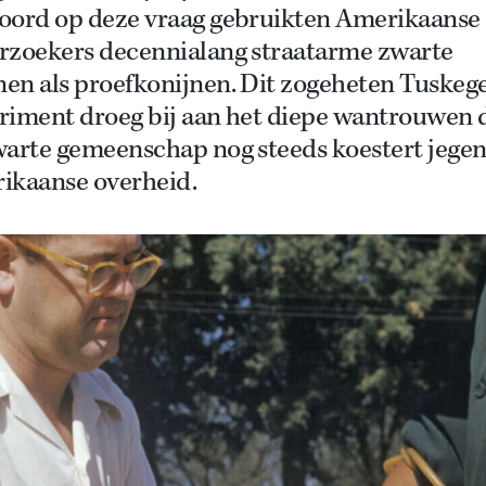
oord op deze vraag gebruikten Amerikaanse
rzoekers decennialang straatarme zwarte
en als proefkonijnen. Dit zogeheten Tuskeg
riment droeg bij aan het diepe wantrouwen 
warte gemeenschap nog steeds koestert jegen
ikaanse overheid.