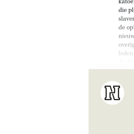
katoe
die p
slav
de op
nieuw
overi
leden
de de