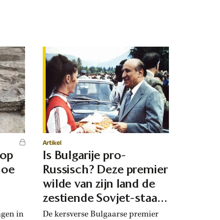
Artikel
 op
Is Bulgarije pro-
hoe
Russisch? Deze premier
d
wilde van zijn land de
zestiende Sovjet-staat
maken
ngen in
De kersverse Bulgaarse premier