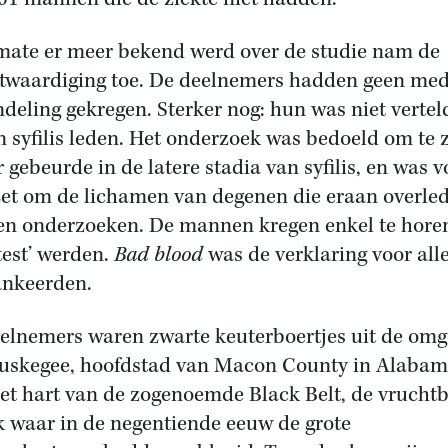
ate er meer bekend werd over de studie nam de
twaardiging toe. De deelnemers hadden geen med
deling gekregen. Sterker nog: hun was niet vertel
n syfilis leden. Het onderzoek was bedoeld om te 
r gebeurde in de latere stadia van syfilis, en was v
et om de lichamen van degenen die eraan overled
n onderzoeken. De mannen kregen enkel te hore
etest’ werden.
Bad blood
was de verklaring voor all
nkeerden.
elnemers waren zwarte keuterboertjes uit de omg
uskegee, hoofdstad van Macon County in Alabama
et hart van de zogenoemde Black Belt, de vrucht
k waar in de negentiende eeuw de grote