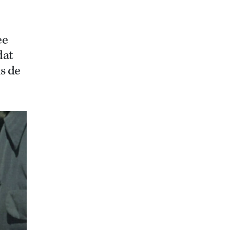
ee
dat
s de