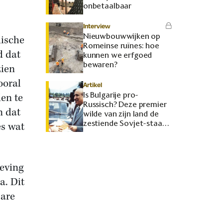
onbetaalbaar
Interview
Nieuwbouwwijken op
ische
Romeinse ruïnes: hoe
d dat
kunnen we erfgoed
bewaren?
zien
ooral
Artikel
Is Bulgarije pro-
en te
Russisch? Deze premier
n dat
wilde van zijn land de
zestiende Sovjet-staat
es wat
maken
eving
. Dit
bare