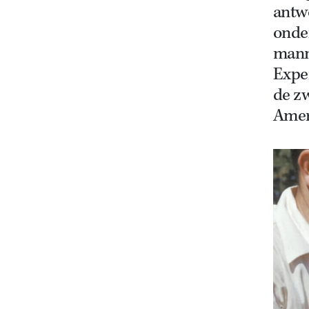
antw
onde
mann
Expe
de z
Amer