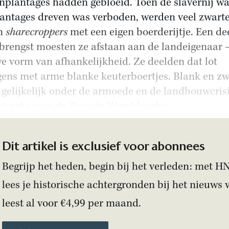
nplantages hadden gebloeid. Toen de slavernij w
lantages dreven was verboden, werden veel zwarte
en
sharecroppers
met een eigen boerderijtje. Een de
brengst moesten ze afstaan aan de landeigenaar 
e vorm van afhankelijkheid. Ze deelden dat lot
gens met arme blanke keuterboertjes. Blank en zw
 gelijkelijk onder de armoede en de landbouwcrisi
cennia voor de Tweede Wereldoorlog.
Dit artikel is exclusief voor abonnees
Begrijp het heden, begin bij het verleden: met H
lees je historische achtergronden bij het nieuws 
leest al voor €4,99 per maand.