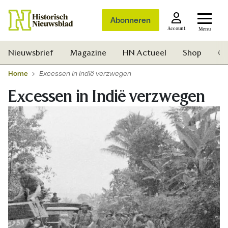
Abonneren
Account
Menu
Nieuwsbrief
Magazine
HN Actueel
Shop
Ge
Home
Excessen in Indië verzwegen
Excessen in Indië verzwegen
Zoek