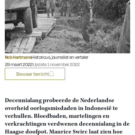
Rob Hartmans
Historicus, journalist en vertaler
Gepubliceerd op:
29 maart 2022
Update 1 november 2022
Bewaar bericht
Decennialang probeerde de Nederlandse
overheid oorlogsmisdaden in Indonesië te
verhullen. Bloedbaden, martelingen en
verkrachtingen verdwenen decennialang in de
Haagse doofpot. Maurice Swirc laat zien hoe