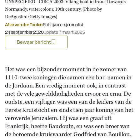
UNSPECIFIED - CIRCA 2003: Viking boat in transit towards
Normandy, watercolour, 19th century. (Photo by
DeAgostini/Getty Images)
Afke van der Toolen
Schrijver en journalist
Gepubliceerd op:
24 september 2020
Update 7 maart 2025
Bewaar bericht
Het was een bijzonder moment in de zomer van
1110: twee koningen die samen een bad namen in
de Jordaan. Een vredig moment ook, in contrast
met de vele gewelddadigheden ervoor en erna. De
oudste, een vijftiger, was een van de leiders van de
Eerste Kruistocht en sinds tien jaar koning van het
veroverde Jeruzalem. Hij was een graaf uit
Frankrijk, heette Baudouin, en was een broer van
de beroemde kruisvaarder Godfried van Bouillon.