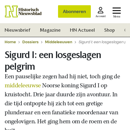
Abonneren
Account
Menu
Nieuwsbrief
Magazine
HN Actueel
Shop
Ge
Home
Dossiers
Middeleeuwen
Sigurd I: een losgeslagen pe
Sigurd I: een losgeslagen
pelgrim
Een pauselijke zegen had hij niet, toch ging de
middeleeuwse
Noorse koning Sigurd I op
kruistocht. Drie jaar duurde zijn avontuur. In
die tijd ontpopte hij zich tot een gretige
plunderaar en een fanatieke moordenaar van
ongelovigen. Het ging hem om de roem en de
Zoek