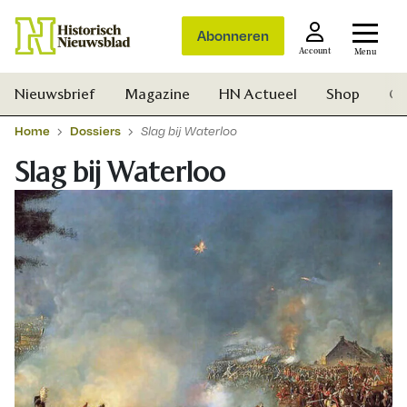
Abonneren
Account
Menu
Nieuwsbrief
Magazine
HN Actueel
Shop
Ge
Home
Dossiers
Slag bij Waterloo
Slag bij Waterloo
Zoek