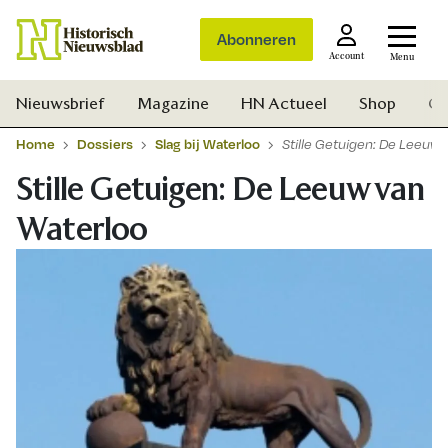
Abonneren
Account
Menu
Nieuwsbrief
Magazine
HN Actueel
Shop
Ge
Home
Dossiers
Slag bij Waterloo
Stille Getuigen: De Leeuw
Stille Getuigen: De Leeuw van
Waterloo
Zoek