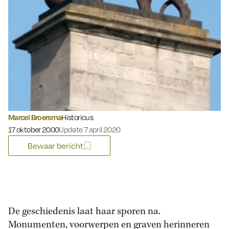
Marcel Broersma
Historicus
Gepubliceerd op:
17 oktober 2000
Update 7 april 2020
Bewaar bericht
De geschiedenis laat haar sporen na.
Monumenten, voorwerpen en graven herinneren