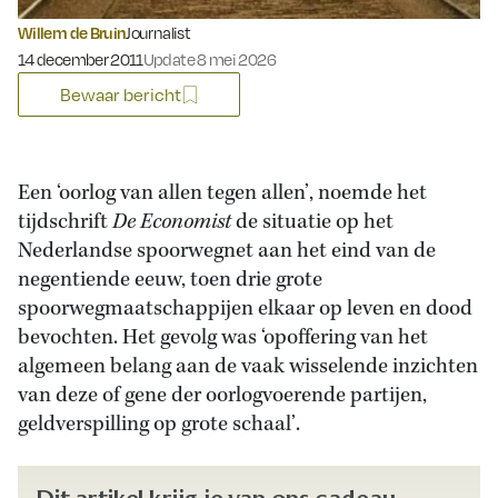
Willem de Bruin
Journalist
Gepubliceerd op:
14 december 2011
Update 8 mei 2026
Bewaar bericht
Een ‘oorlog van allen tegen allen’, noemde het
tijdschrift
De Economist
de situatie op het
Nederlandse spoorwegnet aan het eind van de
negentiende eeuw, toen drie grote
spoorwegmaatschappijen elkaar op leven en dood
bevochten. Het gevolg was ‘opoffering van het
algemeen belang aan de vaak wisselende inzichten
van deze of gene der oorlogvoerende partijen,
geldverspilling op grote schaal’.