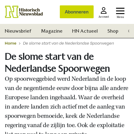
Abonneren
Account
Menu
Nieuwsbrief
Magazine
HN Actueel
Shop
Ge
Home
De slome start van de Nederlandse Spoorwegen
De slome start van de
Nederlandse Spoorwegen
Op spoorweggebied werd Nederland in de loop
van de negentiende eeuw door bijna alle andere
Europese landen ingehaald. Waar de overheid
in andere landen zich actief met de aanleg van
spoorwegen bemoeide, keek de Nederlandse
regering vanaf de zijlijn toe. Ook de exploitatie
Zoek