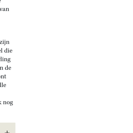
e
 van
zijn
l die
ling
in de
ont
lle
k nog