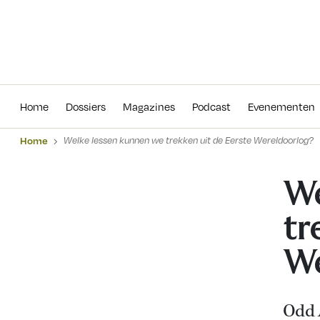
Home
Dossiers
Magazines
Podcas
Home
Dossiers
Magazines
Podcast
Evenementen
Home
Welke lessen kunnen we trekken uit de Eerste Wereldoorlog?
We
tr
We
Odd 