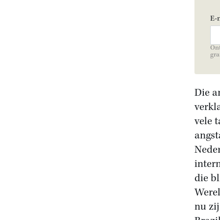
E-
Ont
gra
Die a
verkl
vele 
angst
Neder
inter
die b
Werel
nu zi