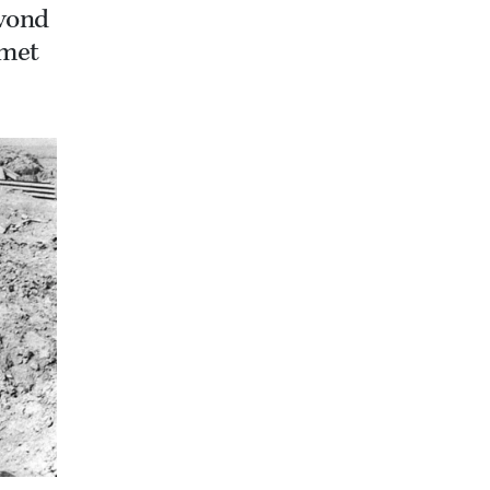
avond
 met