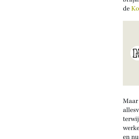
de
Ko
Maar 
alles
terwi
werke
en nu