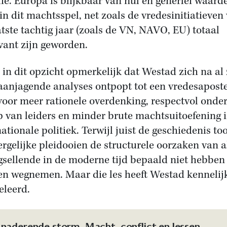
lië. Europa is blijkbaar van nul en generlei waard
in dit machtsspel, net zoals de vredesinitiatieven
atste tachtig jaar (zoals de VN, NAVO, EU) totaal
evant zijn geworden.
s in dit opzicht opmerkelijk dat Westad zich na al 
aanjagende analyses ontpopt tot een vredesaposte
 voor meer rationele overdenking, respectvol onder
p van leiders en minder brute machtsuitoefening 
nationale politiek. Terwijl juist de geschiedenis to
ergelijke pleidooien de structurele oorzaken van a
gsellende in de moderne tijd bepaald niet hebben
n wegnemen. Maar die les heeft Westad kennelij
eleerd.
 naderende storm. Macht, conflict en lessen