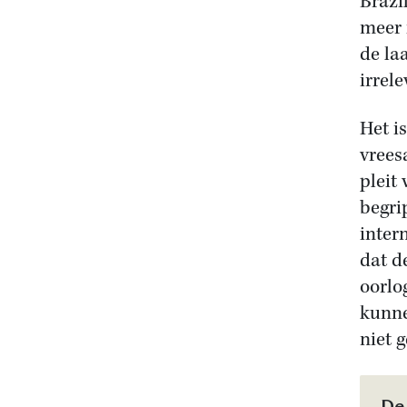
Brazi
meer 
de la
irrel
Het i
vrees
pleit
begri
inter
dat d
oorlo
kunne
niet g
De