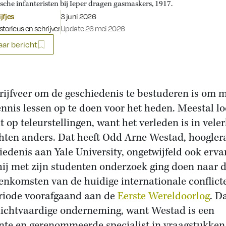
sche infanteristen bij Ieper dragen gasmaskers, 1917.
Gepubliceerd op:
jfjes
3 juni 2026
toricus en schrijver
Update 26 mei 2026
ar bericht
rijfveer om de geschiedenis te bestuderen is om 
ennis lessen op te doen voor het heden. Meestal l
t op teleurstellingen, want het verleden is in veler
hten anders. Dat heeft Odd Arne Westad, hoogler
iedenis aan Yale University, ongetwijfeld ook erva
hij met zijn studenten onderzoek ging doen naar 
enkomsten van de huidige internationale conflict
riode voorafgaand aan de
Eerste Wereldoorlog
. D
lichtvaardige onderneming, want Westad is een
ante en gerenommeerde specialist in vraagstukken