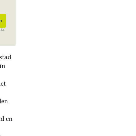
jks
stad
in
het
den
nd en