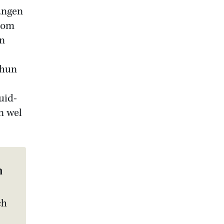
langen
e om
an
 hun
uid-
n wel
n
ch