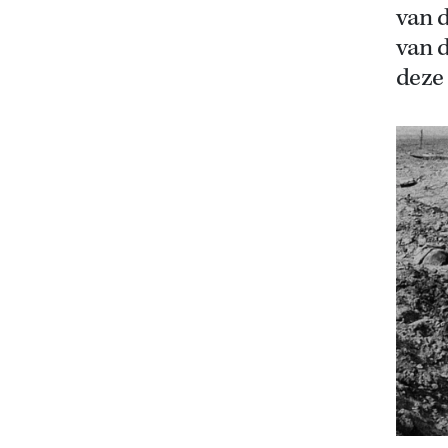
van 
van 
deze 