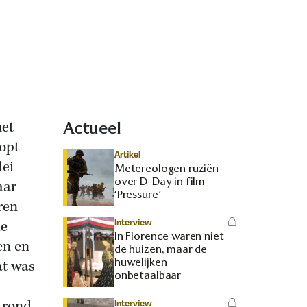
met
Actueel
oopt
Artikel
lei
Metereologen ruziën
over D-Day in film
aar
‘Pressure’
ren
Interview
de
In Florence waren niet
en en
de huizen, maar de
huwelijken
at was
onbetaalbaar
 rond
Interview