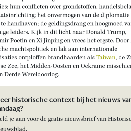
ties; hun conflicten over grondstoffen, handelsbe
aatsinrichting; het onvermogen van de diplomati
 te handhaven; de geldingsdrang en hoogmoed v
ge leiders. Kijk in dit licht naar Donald Trump,
mir Poetin en Xi Jinping en vrees het ergste. Door
che machtspolitiek en lak aan internationale
isaties ontploffen brandhaarden als
Taiwan
, de Z
se Zee, het Midden-Oosten en Oekraïne misschie
en Derde Wereldoorlog.
eer historische context bij het nieuws va
andaag?
ld je aan voor de gratis nieuwsbrief van Historis
ieuwsblad.