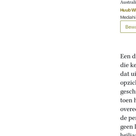
Australi
Huub Wi
Mediahis
Bewa
Een d
die k
dat ui
opzic
gesch
toen 
overe
de pe
geen 
brilj