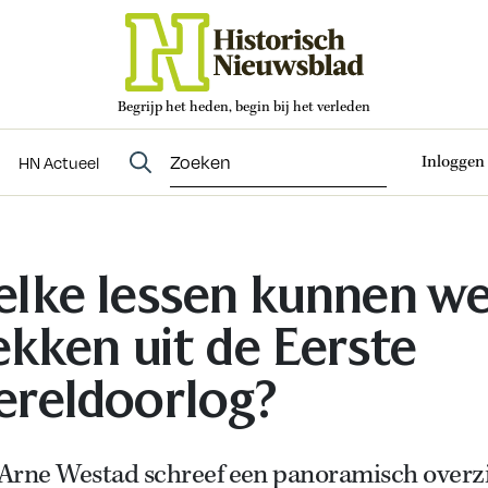
Begrijp het heden, begin bij het verleden
Abonneren
t
Evenementen
HN Actueel
Inloggen
HN Actueel
lke lessen kunnen w
ekken uit de Eerste
reldoorlog?
Arne Westad schreef een panoramisch overz