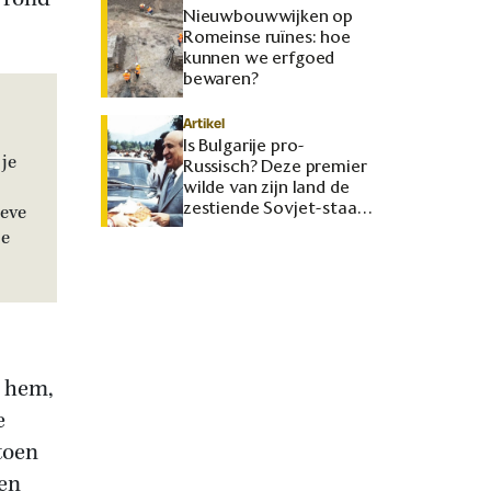
Nieuwbouwwijken op
Romeinse ruïnes: hoe
kunnen we erfgoed
bewaren?
Artikel
Is Bulgarije pro-
je
Russisch? Deze premier
wilde van zijn land de
zestiende Sovjet-staat
ieve
maken
je
r hem,
e
toen
 en