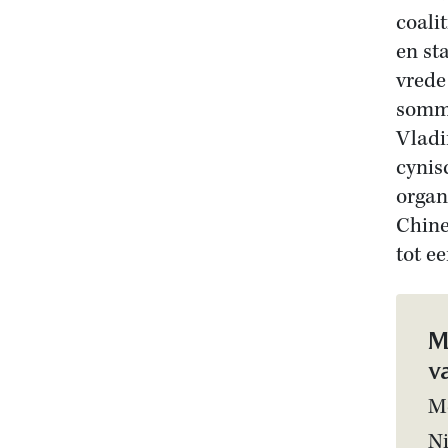
coali
en st
vrede
sommi
Vladi
cynis
organ
Chine
tot e
M
v
Me
N