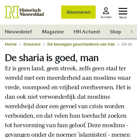
Abonneren
Account
Menu
Nieuwsbrief
Magazine
HN Actueel
Shop
Ge
Home
Dossiers
De bewogen geschiedenis van Iran
De shar
De sharia is goed, man
Er is geen land, geen streek, zelfs geen stad ter
wereld met een meerderheid aan moslims waar
vrede, voorspoed en vrijheid overheersen. Het is
dan ook niet verwonderlijk dat moslims
wereldwijd door een gevoel van crisis worden
verbonden, en dat velen hun toevlucht zoeken
tot hervorming van hun geloof. Deze moslims -
Zoek
gevangen onder de noemer 'islamisten' - menen