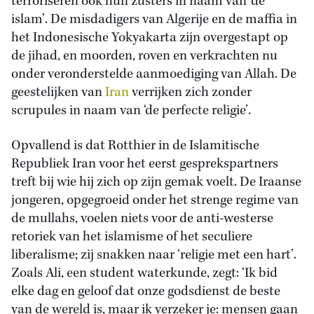
terroriseren ook hun zusters in naam van ‘de
islam’. De misdadigers van Algerije en de maffia in
het Indonesische Yokyakarta zijn overgestapt op
de jihad, en moorden, roven en verkrachten nu
onder veronderstelde aanmoediging van Allah. De
geestelijken van
Iran
verrijken zich zonder
scrupules in naam van ‘de perfecte religie’.
Opvallend is dat Rotthier in de Islamitische
Republiek Iran voor het eerst gesprekspartners
treft bij wie hij zich op zijn gemak voelt. De Iraanse
jongeren, opgegroeid onder het strenge regime van
de mullahs, voelen niets voor de anti-westerse
retoriek van het islamisme of het seculiere
liberalisme; zij snakken naar ‘religie met een hart’.
Zoals Ali, een student waterkunde, zegt: ‘Ik bid
elke dag en geloof dat onze godsdienst de beste
van de wereld is, maar ik verzeker je: mensen gaan