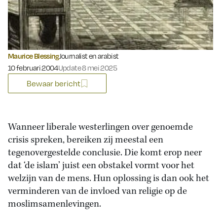
Maurice Blessing
Journalist en arabist
Gepubliceerd op:
10 februari 2004
Update 8 mei 2025
Bewaar bericht
Wanneer liberale westerlingen over genoemde
crisis spreken, bereiken zij meestal een
tegenovergestelde conclusie. Die komt erop neer
dat ‘de islam’ juist een obstakel vormt voor het
welzijn van de mens. Hun oplossing is dan ook het
verminderen van de invloed van religie op de
moslimsamenlevingen.