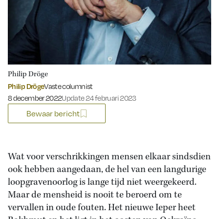
Philip Dröge
Philip Dröge
Vaste columnist
Gepubliceerd op:
8 december 2022
Update 24 februari 2023
Bewaar bericht
Wat voor verschrikkingen mensen elkaar sindsdien
ook hebben aangedaan, de hel van een langdurige
loopgravenoorlog is lange tijd niet weergekeerd.
Maar de mensheid is nooit te beroerd om te
vervallen in oude fouten. Het nieuwe Ieper heet