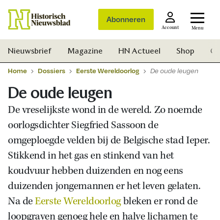
Abonneren
Account
Menu
Nieuwsbrief
Magazine
HN Actueel
Shop
Ge
Home
Dossiers
Eerste Wereldoorlog
De oude leugen
De oude leugen
De vreselijkste wond in de wereld. Zo noemde
oorlogsdichter Siegfried Sassoon de
omgeploegde velden bij de Belgische stad Ieper.
Stikkend in het gas en stinkend van het
koudvuur hebben duizenden en nog eens
duizenden jongemannen er het leven gelaten.
Na de
Eerste Wereldoorlog
bleken er rond de
Zoek
loopgraven genoeg hele en halve lichamen te