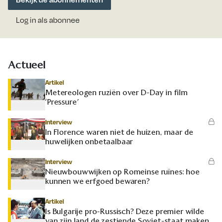
Log in als abonnee
Actueel
Artikel
Metereologen ruziën over D-Day in film
‘Pressure’
Interview
In Florence waren niet de huizen, maar de
huwelijken onbetaalbaar
Interview
Nieuwbouwwijken op Romeinse ruïnes: hoe
kunnen we erfgoed bewaren?
Artikel
Is Bulgarije pro-Russisch? Deze premier wilde
van zijn land de zestiende Sovjet-staat maken