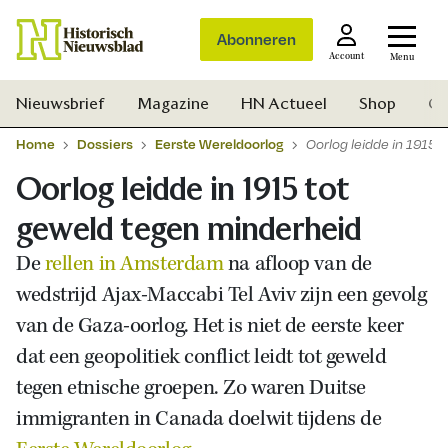
Abonneren
Account
Menu
Nieuwsbrief
Magazine
HN Actueel
Shop
Ge
Home
Dossiers
Eerste Wereldoorlog
Oorlog leidde in 1915 
Oorlog leidde in 1915 tot
geweld tegen minderheid
De
rellen in Amsterdam
na afloop van de
wedstrijd Ajax-Maccabi Tel Aviv zijn een gevolg
van de Gaza-oorlog. Het is niet de eerste keer
dat een geopolitiek conflict leidt tot geweld
tegen etnische groepen. Zo waren Duitse
immigranten in Canada doelwit tijdens de
Zoek