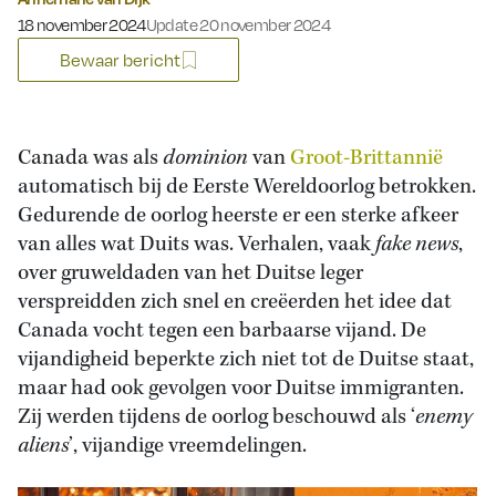
Gepubliceerd op:
18 november 2024
Update 20 november 2024
Bewaar bericht
Canada was als
dominion
van
Groot-Brittannië
automatisch bij de Eerste Wereldoorlog betrokken.
Gedurende de oorlog heerste er een sterke afkeer
van alles wat Duits was. Verhalen, vaak
fake news
,
over gruweldaden van het Duitse leger
verspreidden zich snel en creëerden het idee dat
Canada vocht tegen een barbaarse vijand. De
vijandigheid beperkte zich niet tot de Duitse staat,
maar had ook gevolgen voor Duitse immigranten.
Zij werden tijdens de oorlog beschouwd als ‘
enemy
aliens
’, vijandige vreemdelingen.