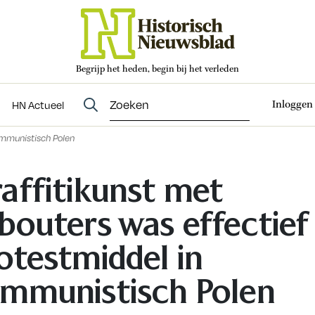
Begrijp het heden, begin bij het verleden
Abonneren
t
Evenementen
HN Actueel
Inloggen
HN Actueel
ommunistisch Polen
affitikunst met
bouters was effectief
otestmiddel in
mmunistisch Polen