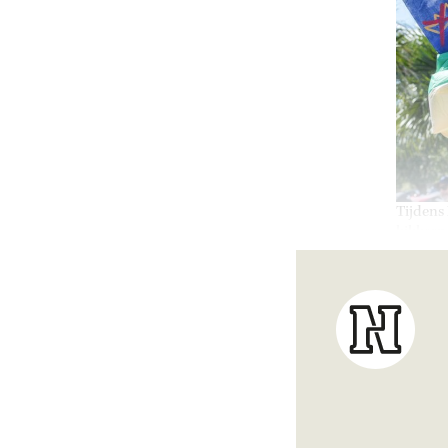
Tijdens
kikkerp