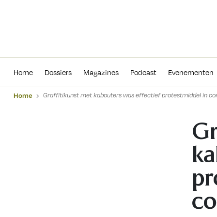
Home
Dossiers
Magazines
Podcas
Home
Dossiers
Magazines
Podcast
Evenementen
Home
Graffitikunst met kabouters was effectief protestmiddel in c
Gr
ka
pr
co