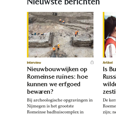
Nieuwste berichten
Interview
Artikel
Nieuwbouwwijken op
Is Bu
Romeinse ruïnes: hoe
Russ
kunnen we erfgoed
wild
bewaren?
zest
mak
Bij archeologische opgravingen in
De ker
Nijmegen is het grootste
Roemen
Romeinse badhuiscomplex in
zijn; 