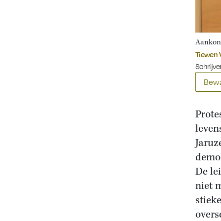
Aankond
Tiewen V
Schrijve
Bewa
Prote
leven
Jaruz
demon
De le
niet 
stiek
overs