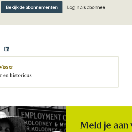
Bekijk de abonnementen
Log in als abonnee
Visser
r en historicus
Meld je aan