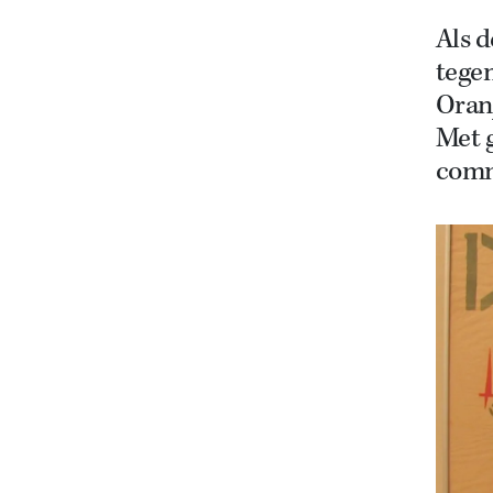
Als d
tege
Oranj
Met g
comm