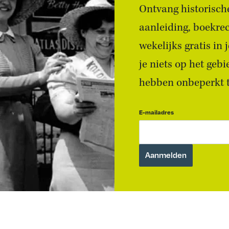
Ontvang historische
aanleiding, boekre
wekelijks gratis in
je niets op het geb
hebben onbeperkt to
E-mailadres