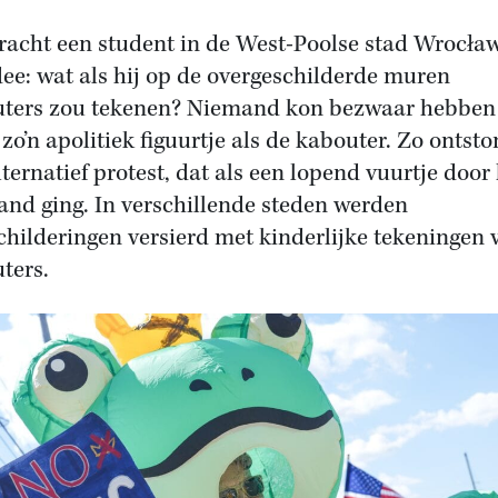
racht een student in de West-Poolse stad Wrocła
dee: wat als hij op de overgeschilderde muren
ters zou tekenen? Niemand kon bezwaar hebben
 zo’n apolitiek figuurtje als de kabouter. Zo ontst
lternatief protest, dat als een lopend vuurtje door
land ging. In verschillende steden werden
childeringen versierd met kinderlijke tekeningen 
ters.