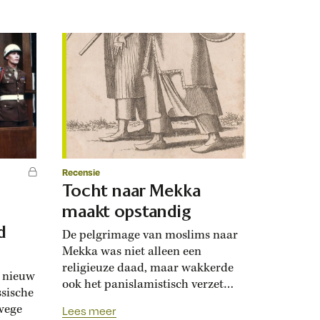
Recensie
Tocht naar Mekka
maakt opstandig
d
De pelgrimage van moslims naar
Mekka was niet alleen een
religieuze daad, maar wakkerde
n nieuw
ook het panislamistisch verzet
ssische
aan. In de negentiende eeuw
wege
Lees meer
vreesden koloniale machten