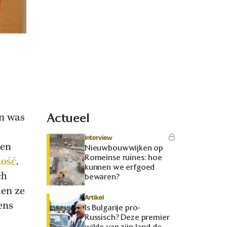
en was
Actueel
Interview
 en
Nieuwbouwwijken op
Romeinse ruïnes: hoe
ność
.
kunnen we erfgoed
ch
bewaren?
den ze
Artikel
ens
Is Bulgarije pro-
Russisch? Deze premier
wilde van zijn land de