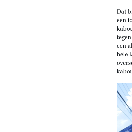
Dat b
een i
kabou
tegen
een a
hele 
overs
kabou