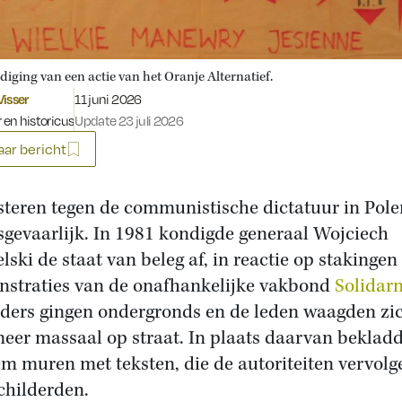
iging van een actie van het Oranje Alternatief.
Gepubliceerd op:
isser
11 juni 2026
r en historicus
Update 23 juli 2026
ar bericht
steren tegen de communistische dictatuur in Pol
sgevaarlijk. In 1981 kondigde generaal Wojciech
elski de staat van beleg af, in reactie op stakingen
straties van de onafhankelijke vakbond
Solidar
iders gingen ondergronds en de leden waagden zi
meer massaal op straat. In plaats daarvan beklad
em muren met teksten, die de autoriteiten vervolg
childerden.