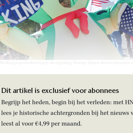
 No Kings-protesten tegen de regering-Trump hijsen demonstranten z
akken. Charleston, 18 oktober 2025.
Dit artikel is exclusief voor abonnees
Begrijp het heden, begin bij het verleden: met H
lees je historische achtergronden bij het nieuws 
leest al voor €4,99 per maand.