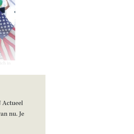
ich in
N Actueel
van nu. Je