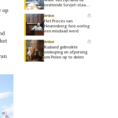
zestiende Sovjet-staat
w op
maken
Artikel
Het Proces van
Neurenberg: hoe oorlog
een misdaad werd
ond
 het
Artikel
Rusland gebruikte
omkoping en afpersing
van
om Polen op te delen