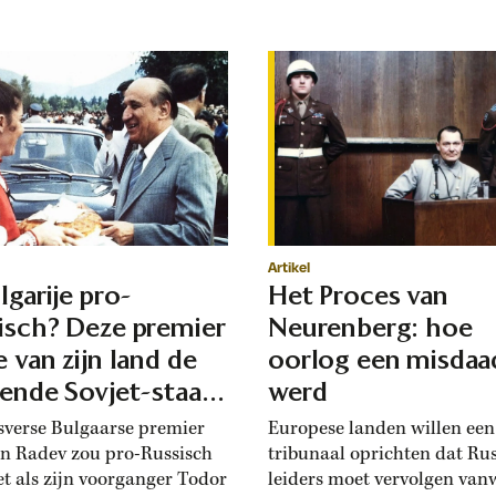
Artikel
lgarije pro-
Het Proces van
isch? Deze premier
Neurenberg: hoe
e van zijn land de
oorlog een misdaa
iende Sovjet-staat
werd
en
sverse Bulgaarse premier
Europese landen willen ee
 Radev zou pro-Russisch
tribunaal oprichten dat Ru
net als zijn voorganger Todor
leiders moet vervolgen van