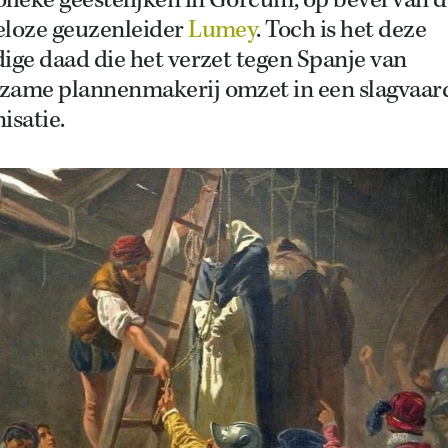
lieke geestelijken in Gorcum, op bevel van d
eloze geuzenleider
Lumey
. Toch is het deze
ige daad die het verzet tegen Spanje van
zame plannenmakerij omzet in een slagvaar
isatie.