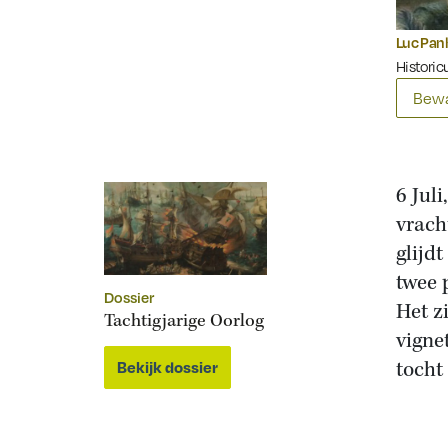
Luc Pan
Historicu
Bewa
6 Jul
vrach
glijd
twee 
Dossier
Het z
Tachtigjarige Oorlog
vigne
tocht
Bekijk dossier