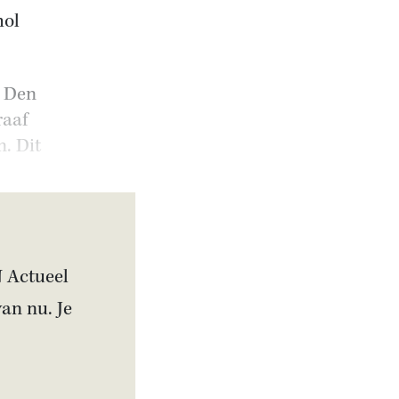
hol
. Den
raaf
. Dit
N Actueel
van nu. Je