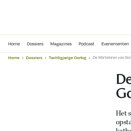
Home
Dossiers
Magazines
Podcas
Home
Dossiers
Magazines
Podcast
Evenementen
Home
Dossiers
Tachtigjarige Oorlog
De Martelaren van Go
De
G
Het s
opst