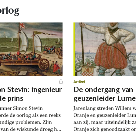
orlog
Artikel
n Stevin: ingenieur
De ondergang van
de prins
geuzenleider Lume
unner Simon Stevin
Jarenlang streden Willem 
rde de oorlog als een reeks
Oranje en geuzenleider Lum
ndige problemen. Zijn
aan zij, maar uiteindelijk z
 van de wiskunde droeg hij
Oranje zich genoodzaakt o