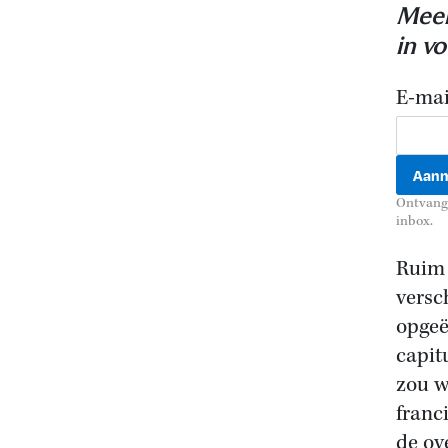
Meer
in v
E-mai
Ontvang 
inbox.
Ruim 
versc
opgeë
capit
zou w
franc
de ov