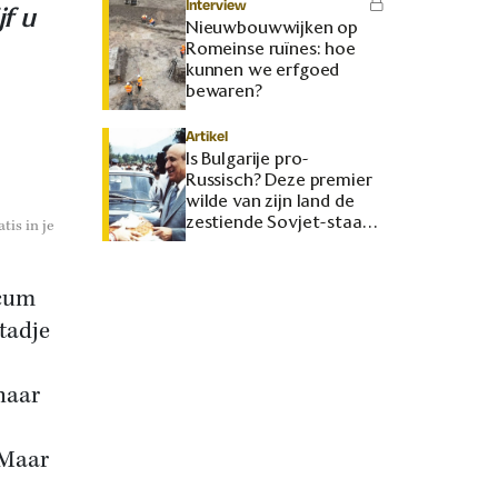
Interview
jf u
Nieuwbouwwijken op
Romeinse ruïnes: hoe
kunnen we erfgoed
bewaren?
Artikel
Is Bulgarije pro-
Russisch? Deze premier
wilde van zijn land de
zestiende Sovjet-staat
tis in je
maken
rcum
tadje
haar
 Maar