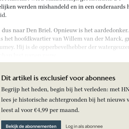
elijken werden mishandeld en in een onderaards 
id.
 dus naar Den Briel. Opnieuw is het aardedonker
 is het hoofdkwartier van Willem van der Marck, g
umey. Hij is de opperbevelhebber der watergeuzen
chap lust papen rauw.
Dit artikel is exclusief voor abonnees
Begrijp het heden, begin bij het verleden: met H
lees je historische achtergronden bij het nieuws 
leest al voor €4,99 per maand.
Bekijk de abonnementen
Log in als abonnee