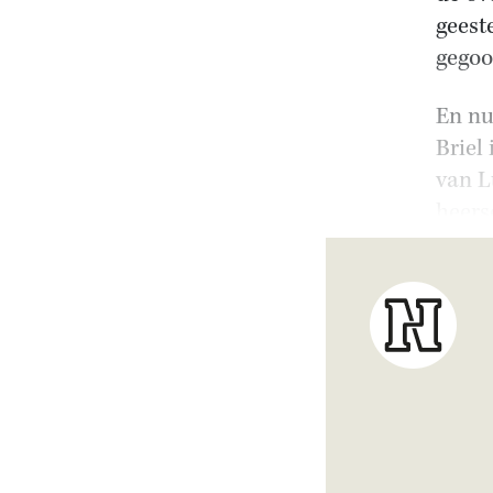
geest
gegoo
En nu
Briel
van L
heers