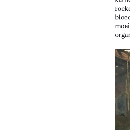
katho
roek
bloed
moei
organ