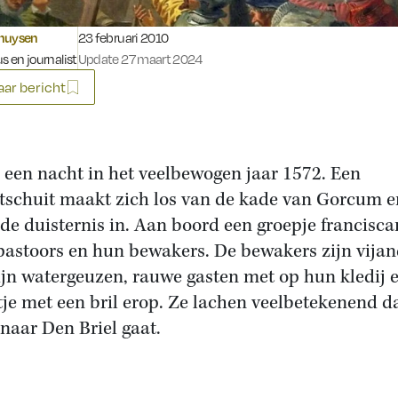
Gepubliceerd op:
huysen
23 februari 2010
s en journalist
Update 27 maart 2024
ar bericht
i, een nacht in het veelbewogen jaar 1572. Een
tschuit maakt zich los van de kade van Gorcum e
t de duisternis in. Aan boord een groepje francisca
pastoors en hun bewakers. De bewakers zijn vijan
ijn watergeuzen, rauwe gasten met op hun kledij 
tje met een bril erop. Ze lachen veelbetekenend d
 naar Den Briel gaat.