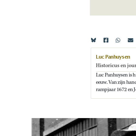
Luc Panhuysen
Historicus en jour
Luc Panhuysen is hi
eeuw. Van zijn han
rampjaar 1672 en J