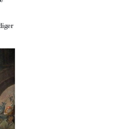
e
diger