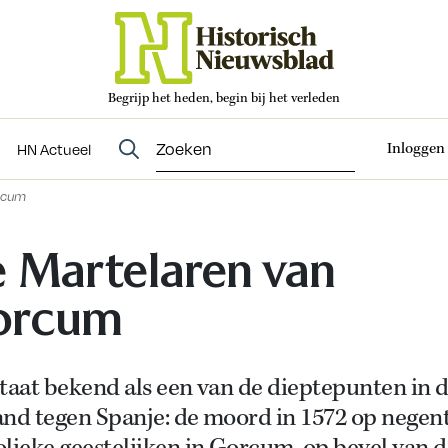
Begrijp het heden, begin bij het verleden
Abonneren
t
Evenementen
HN Actueel
Inloggen
HN Actueel
rcum
 Martelaren van
orcum
taat bekend als een van de dieptepunten in 
and tegen Spanje: de moord in 1572 op negen