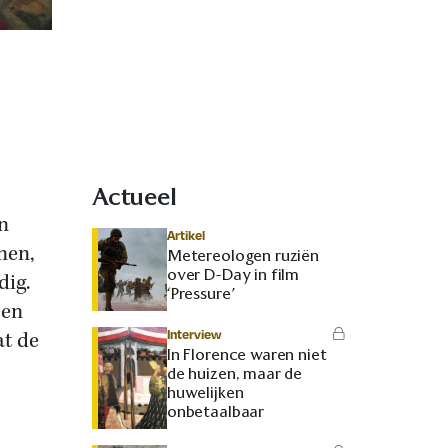
Actueel
n
Artikel
nen,
Metereologen ruziën
over D-Day in film
dig.
‘Pressure’
een
Interview
at de
In Florence waren niet
de huizen, maar de
huwelijken
onbetaalbaar