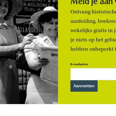
Meld je aan
Ontvang historische
aanleiding, boekre
wekelijks gratis in
je niets op het geb
hebben onbeperkt to
E-mailadres