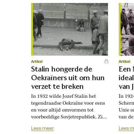
Artikel
Artikel
Stalin hongerde de
Een 
Oekraïners uit om hun
ideal
verzet te breken
van 
In 1932 wilde Jozef Stalin het
In 192
tegendraadse Oekraïne voor eens
Scherm
en voor altijd omvormen tot
Unie o
voorbeeldige Sovjetrepubliek. Zijn
van de
methode? Een combinatie van
Hij ma
Lees meer
Lees m
zuiveringen en een door
elite.