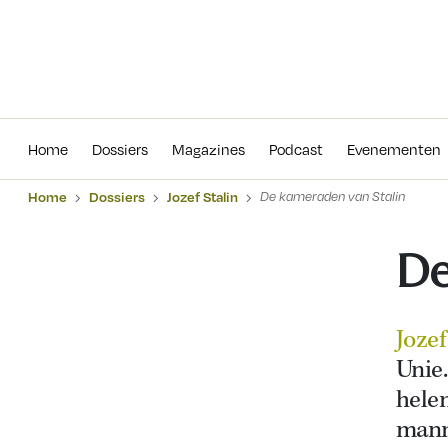
Home
Dossiers
Magazines
Podcas
Home
Dossiers
Magazines
Podcast
Evenementen
Home
Dossiers
Jozef Stalin
De kameraden van Stalin
De
Jozef
Unie.
helem
mann