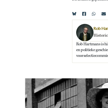
Rob Ha
Historic
Rob Hartmans is hist
en politieke geschi
voorselectiecommiss