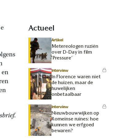
je
Actueel
Artikel
Metereologen ruziën
over D-Day in film
olgens
‘Pressure’
n
Interview
 en
In Florence waren niet
ren
de huizen, maar de
huwelijken
den
onbetaalbaar
Interview
Nieuwbouwwijken op
sbrief.
Romeinse ruïnes: hoe
kunnen we erfgoed
bewaren?