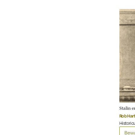
Stalin e
Rob Har
Historicu
Bewa