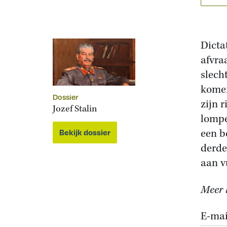
Dicta
afvra
slech
komen
Dossier
zijn 
Jozef Stalin
lompe
een b
Bekijk dossier
derde
aan v
Meer l
E-mai