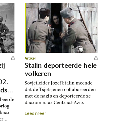
Artikel
ij
Stalin deporteerde hele
volkeren
O2.
Sovjetleider Jozef Stalin meende
jds
dat de Tsjetsjenen collaboreerden
met de nazi’s en deporteerde ze
 in
obeerde
daarom naar Centraal-Azië.
orlog
lkaar
Lees meer
er
es in