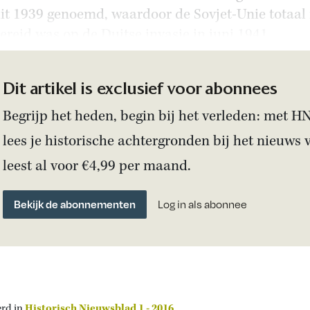
uit 1939 genoemd, waardoor de Sovjet-Unie totaal 
ereid was op de Duitse invasie in juni 1941.
Dit artikel is exclusief voor abonnees
Begrijp het heden, begin bij het verleden: met H
lees je historische achtergronden bij het nieuws 
leest al voor €4,99 per maand.
Bekijk de abonnementen
Log in als abonnee
erd in
Historisch Nieuwsblad 1 - 2016