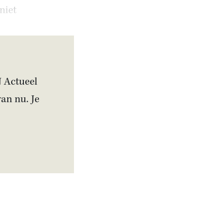
niet
N Actueel
van nu. Je