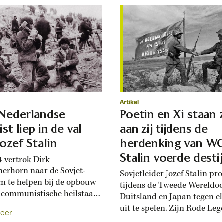
Artikel
Nederlandse
Poetin en Xi staan z
ist liep in de val
aan zij tijdens de
Jozef Stalin
herdenking van W
Stalin voerde desti
4 vertrok Dirk
een sluwe strategie
erhorn naar de Sovjet-
Sovjetleider Jozef Stalin pr
m te helpen bij de opbouw
Azië
tijdens de Tweede Wereldo
 communistische heilstaat.
Duitsland en Japan tegen e
akte al snel deel uit van de
uit te spelen. Zijn Rode Leg
eer
 Tot de paranoïde
voerde slechts twee operati