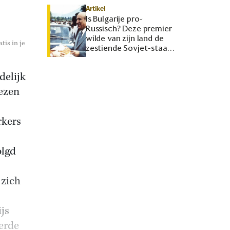
Artikel
Is Bulgarije pro-
Russisch? Deze premier
wilde van zijn land de
tis in je
zestiende Sovjet-staat
maken
delijk
ezen
rkers
olgd
 zich
ijs
erde