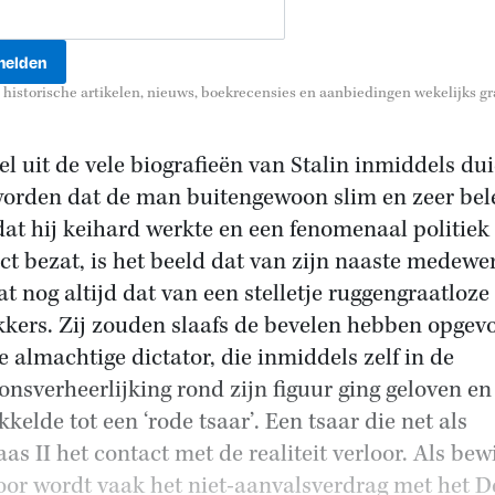
historische artikelen, nieuws, boekrecensies en aanbiedingen wekelijks gra
l uit de vele biografieën van Stalin inmiddels dui
worden dat de man buitengewoon slim en zeer bel
dat hij keihard werkte en een fenomenaal politiek
nct bezat, is het beeld dat van zijn naaste medewe
at nog altijd dat van een stelletje ruggengraatloze
kkers. Zij zouden slaafs de bevelen hebben opgev
e almachtige dictator, die inmiddels zelf in de
onsverheerlijking rond zijn figuur ging geloven en
kelde tot een ‘rode tsaar’. Een tsaar die net als
as II het contact met de realiteit verloor. Als bew
oor wordt vaak het niet-aanvalsverdrag met het D