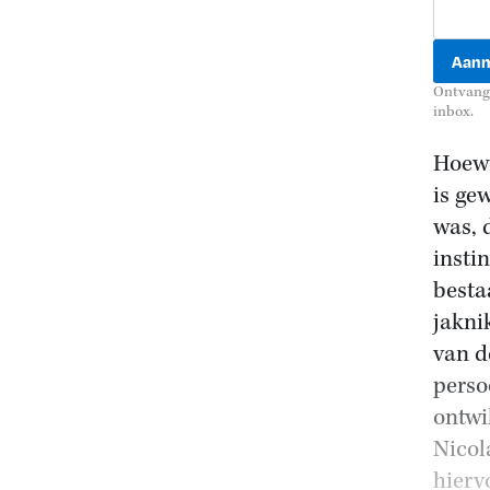
Ontvang 
inbox.
Hoewe
is ge
was, 
insti
besta
jakni
van d
perso
ontwik
Nicola
hierv