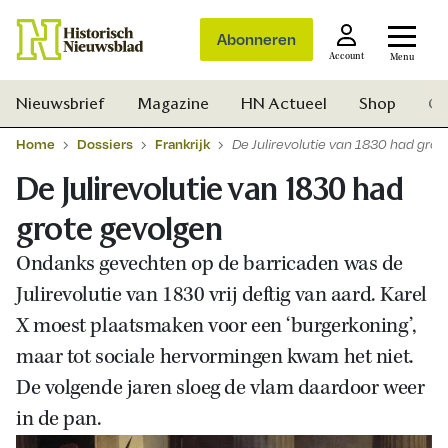
Abonneren
Account
Menu
Nieuwsbrief
Magazine
HN Actueel
Shop
Ge
Home
Dossiers
Frankrijk
De Julirevolutie van 1830 had gro
De Julirevolutie van 1830 had
grote gevolgen
Ondanks gevechten op de barricaden was de
Julirevolutie van 1830 vrij deftig van aard. Karel
X moest plaatsmaken voor een ‘burgerkoning’,
maar tot sociale hervormingen kwam het niet.
De volgende jaren sloeg de vlam daardoor weer
in de pan.
Zoek