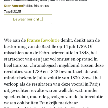
Koen Vossen
Politiek historicus
Gepubliceerd op:
7 april 2025
Bewaar bericht
Wie aan de
Franse Revolutie
denkt, denkt aan de
bestorming van de Bastille op 14 juli 1789. Of
misschien aan de Februarirevolutie in 1848, het
startschot van een jaar vol onrust en opstand in
heel Europa. Chronologisch ingeklemd tussen deze
revoluties van 1789 en 1848 bevindt zich de wat
minder bekende Julirevolutie van 1830. Zowel het
verloop als de resultaten van deze vooral in Parijs
uitgevochten revolte waren wellicht wat minder
spectaculair, maar de gevolgen van de Julirevolutie
waren ook buiten Frankrijk merkbaar.