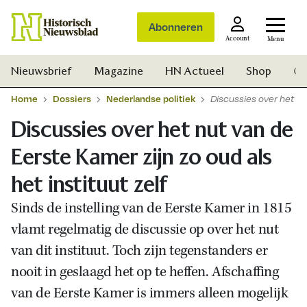
Abonneren
Account
Menu
Nieuwsbrief
Magazine
HN Actueel
Shop
Ge
Home
Dossiers
Nederlandse politiek
Discussies over het nut
Discussies over het nut van de
Eerste Kamer zijn zo oud als
het instituut zelf
Sinds de instelling van de Eerste Kamer in 1815
vlamt regelmatig de discussie op over het nut
van dit instituut. Toch zijn tegenstanders er
nooit in geslaagd het op te heffen. Afschaffing
van de Eerste Kamer is immers alleen mogelijk
Zoek