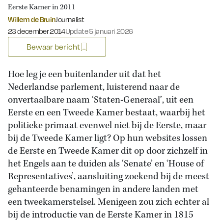
Eerste Kamer in 2011
Willem de Bruin
Journalist
Gepubliceerd op:
23 december 2014
Update 5 januari 2026
Bewaar bericht
Hoe leg je een buitenlander uit dat het
Nederlandse parlement, luisterend naar de
onvertaalbare naam ‘Staten-Generaal’, uit een
Eerste en een Tweede Kamer bestaat, waarbij het
politieke primaat evenwel niet bij de Eerste, maar
bij de Tweede Kamer ligt? Op hun websites lossen
de Eerste en Tweede Kamer dit op door zichzelf in
het Engels aan te duiden als ‘Senate’ en ‘House of
Representatives’, aansluiting zoekend bij de meest
gehanteerde benamingen in andere landen met
een tweekamerstelsel. Menigeen zou zich echter al
bij de introductie van de Eerste Kamer in 1815