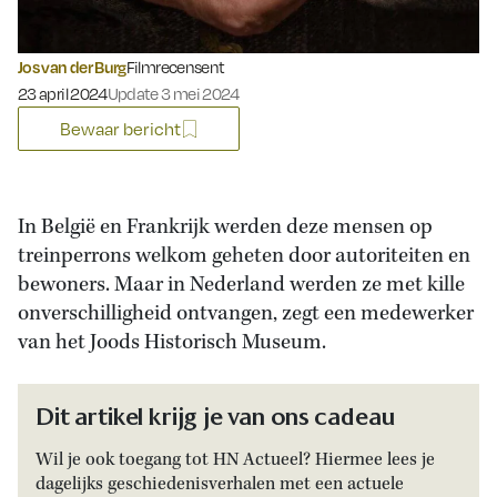
Jos van der Burg
Filmrecensent
Gepubliceerd op:
23 april 2024
Update 3 mei 2024
Bewaar bericht
In België en Frankrijk werden deze mensen op
treinperrons welkom geheten door autoriteiten en
bewoners. Maar in Nederland werden ze met kille
onverschilligheid ontvangen, zegt een medewerker
van het Joods Historisch Museum.
Dit artikel krijg je van ons cadeau
Wil je ook toegang tot HN Actueel? Hiermee lees je
dagelijks geschiedenisverhalen met een actuele