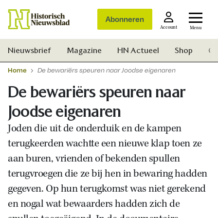
Abonneren
Account
Menu
Nieuwsbrief
Magazine
HN Actueel
Shop
Ge
Home
De bewariërs speuren naar Joodse eigenaren
De bewariërs speuren naar
Joodse eigenaren
Joden die uit de onderduik en de kampen
terugkeerden wachtte een nieuwe klap toen ze
aan buren, vrienden of bekenden spullen
terugvroegen die ze bij hen in bewaring hadden
gegeven. Op hun terugkomst was niet gerekend
en nogal wat bewaarders hadden zich de
Zoek