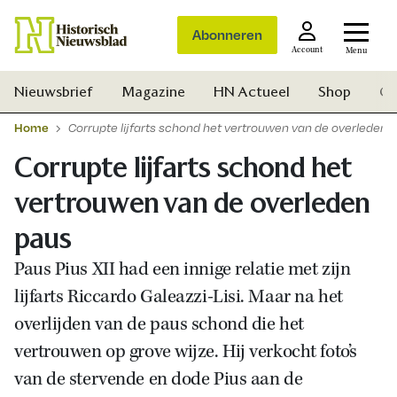
Abonneren
Account
Menu
Nieuwsbrief
Magazine
HN Actueel
Shop
Ge
Home
Corrupte lijfarts schond het vertrouwen van de overleden 
Corrupte lijfarts schond het
vertrouwen van de overleden
paus
Paus Pius XII had een innige relatie met zijn
lijfarts Riccardo Galeazzi-Lisi. Maar na het
overlijden van de paus schond die het
vertrouwen op grove wijze. Hij verkocht foto’s
van de stervende en dode Pius aan de
Zoek