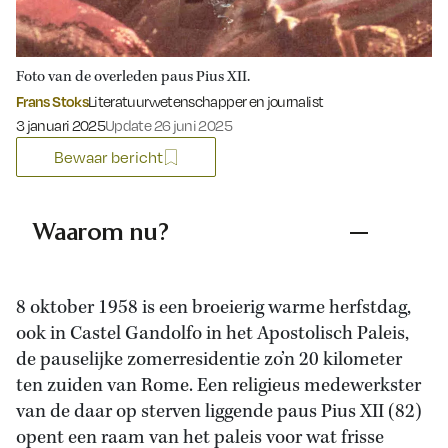
Foto van de overleden paus Pius XII.
Frans Stoks
Literatuurwetenschapper en journalist
Gepubliceerd op:
3 januari 2025
Update 26 juni 2025
Bewaar bericht
Waarom nu?
8 oktober 1958 is een broeierig warme herfstdag,
ook in Castel Gandolfo in het Apostolisch Paleis,
de pauselijke zomerresidentie zo’n 20 kilometer
ten zuiden van Rome. Een religieus medewerkster
van de daar op sterven liggende paus Pius XII (82)
opent een raam van het paleis voor wat frisse