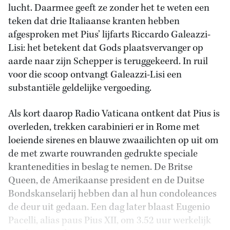
lucht. Daarmee geeft ze zonder het te weten een
teken dat drie Italiaanse kranten hebben
afgesproken met Pius’ lijfarts Riccardo Galeazzi-
Lisi: het betekent dat Gods plaatsvervanger op
aarde naar zijn Schepper is teruggekeerd. In ruil
voor die scoop ontvangt Galeazzi-Lisi een
substantiële geldelijke vergoeding.
Als kort daarop Radio Vaticana ontkent dat Pius is
overleden, trekken carabinieri er in Rome met
loeiende sirenes en blauwe zwaailichten op uit om
de met zwarte rouwranden gedrukte speciale
krantenedities in beslag te nemen. De Britse
Queen, de Amerikaanse president en de Duitse
Bondskanselarij hebben dan al hun condoleances
de deur uit gedaan. Een dag later blaast Eugenio
Pacelli, alias paus Pius XII, om 3.52 uur werkelijk