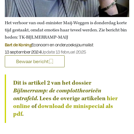
Het verhoor van oud-minister Maij-Weggen is donderdag korte
tijd gestaakt, omdat emoties haar teveel werden. Zie bericht bin
heden: TK-BIJLMERRAMP-MAIJ
Bart de Koning
Econoom en onderzoeksjournalist
Gepubliceerd op:
13 september 2024
Update 13 februari 2025
Bewaar bericht
Dit is artikel 2 van het dossier
Bijlmerramp: de complottheorieën
ontrafeld
. Lees de overige artikelen
hier
online
of
download de minispecial als
pdf
.