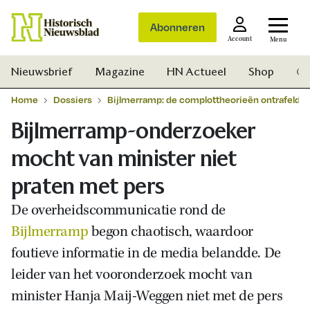
Abonneren
Account
Menu
Nieuwsbrief
Magazine
HN Actueel
Shop
Ge
Home
Dossiers
Bijlmerramp: de complottheorieën ontrafeld
Bijlmerramp-onderzoeker
mocht van minister niet
praten met pers
De overheidscommunicatie rond de
Bijlmerramp
begon chaotisch, waardoor
foutieve informatie in de media belandde. De
leider van het vooronderzoek mocht van
minister Hanja Maij-Weggen niet met de pers
Zoek