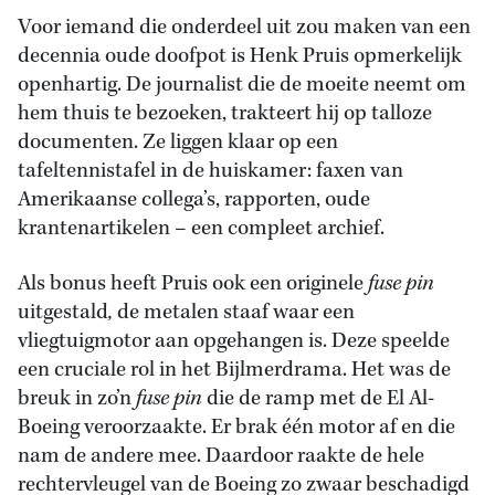
Voor iemand die onderdeel uit zou maken van een
decennia oude doofpot is Henk Pruis opmerkelijk
openhartig. De journalist die de moeite neemt om
hem thuis te bezoeken, trakteert hij op talloze
documenten. Ze liggen klaar op een
tafeltennistafel in de huiskamer: faxen van
Amerikaanse collega’s, rapporten, oude
krantenartikelen – een compleet archief.
Als bonus heeft Pruis ook een originele
fuse pin
uitgestald
,
de metalen staaf waar een
vliegtuigmotor aan opgehangen is. Deze speelde
een cruciale rol in het Bijlmerdrama. Het was de
breuk in zo’n
fuse pin
die de ramp met de El Al-
Boeing veroorzaakte. Er brak één motor af en die
nam de andere mee. Daardoor raakte de hele
rechtervleugel van de Boeing zo zwaar beschadigd