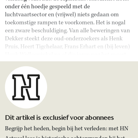
onder één hoedje gespeeld met de
luchtvaartsector en (vrijwel) niets gedaan om
toekomstige rampen te voorkomen. Het is nogal
een zware beschuldiging. Van alle beweringen van
Dekker steekt deze oud-onderzoekers als Henk
Pruis, Heert Tigchelaar, Frans Erhart en (bij leven)
Henk Wolleswinkel na al die jaren nog het meest.
Dit artikel is exclusief voor abonnees
Begrijp het heden, begin bij het verleden: met HN