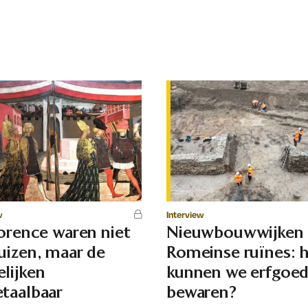
w
Interview
lorence waren niet
Nieuwbouwwijken
uizen, maar de
Romeinse ruïnes: 
lijken
kunnen we erfgoe
taalbaar
bewaren?