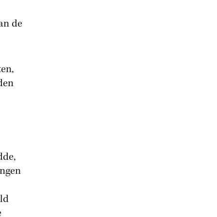
van de
ten,
rden
dde,
ingen
ld
e