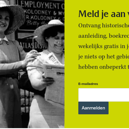
Meld je aan
Ontvang historische
aanleiding, boekre
wekelijks gratis in
je niets op het geb
hebben onbeperkt to
E-mailadres