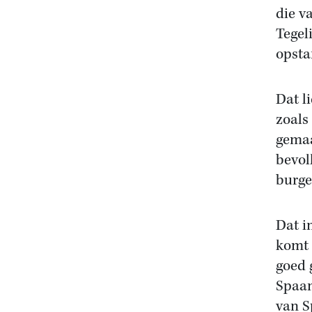
die v
Tegel
opsta
Dat l
zoals
gemaa
bevol
burg
Dat i
komt 
goed 
Spaan
van S