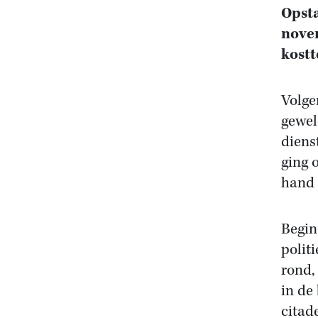
Opsta
novem
kostt
Volge
gewel
diens
ging 
hand 
Begin
polit
rond,
in de
citad