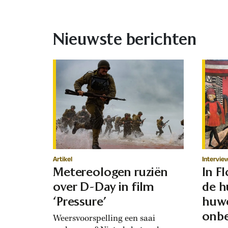
Nieuwste berichten
Artikel
Intervie
Metereologen ruziën
In F
over D-Day in film
de h
‘Pressure’
huwe
onbe
Weersvoorspelling een saai