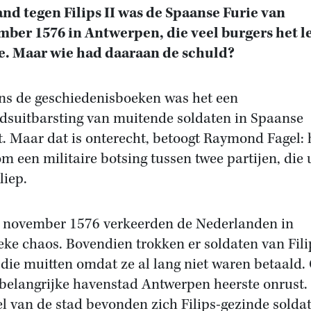
nd tegen Filips II was de Spaanse Furie van
ber 1576 in Antwerpen, die veel burgers het l
e. Maar wie had daaraan de schuld?
ns de geschiedenisboeken was het een
dsuitbarsting van muitende soldaten in Spaanse
t. Maar dat is onterecht, betoogt Raymond Fagel: 
om een militaire botsing tussen twee partijen, die 
liep.
 november 1576 verkeerden de Nederlanden in
ieke chaos. Bovendien trokken er soldaten van Fili
 die muitten omdat ze al lang niet waren betaald.
 belangrijke havenstad Antwerpen heerste onrust. 
el van de stad bevonden zich Filips-gezinde solda