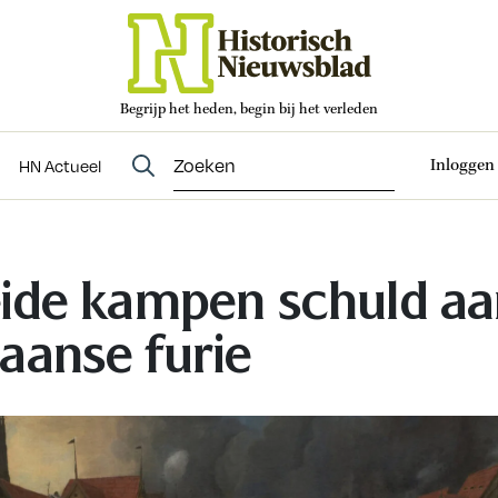
Begrijp het heden, begin bij het verleden
Abonneren
t
Evenementen
HN Actueel
Inloggen
HN Actueel
ide kampen schuld aa
aanse furie