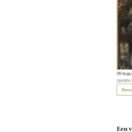
Gepublic
26 augu
Update 
Bewa
Een v