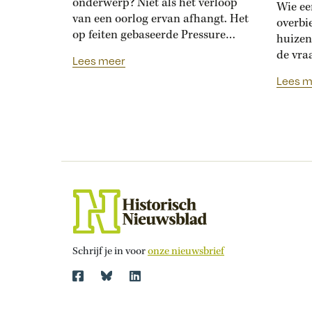
onderwerp? Niet als het verloop
Wie ee
van een oorlog ervan afhangt. Het
overbi
op feiten gebaseerde Pressure
huizen
toont de hoogoplopende ruzie
de vra
Lees meer
tussen geallieerde meteorologen
Renais
Lees m
over de verwachting voor D-Day.
ook la
Bedolven onder tegenstrijdige
doordat
adviezen moet opperbevelhebber
opdrev
Dwight Eisenhower beslissen over
‘bruids
de invasiedatum. Als D-Day een
histor
maand eerder was gepland,
‘Bruid
waren meteorologen het volstrekt
financ
met elkaar...
de vij
huweli
Schrijf je in voor
onze nieuwsbrief