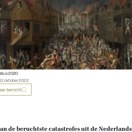
eerd op:
stus 2020
13 oktober 2022
ar bericht
an de beruchtste catastrofes uit de Nederland