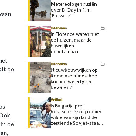
Metereologen ruziën
over D-Day in film
even
‘Pressure’
Interview
In Florence waren niet
de huizen, maar de
huwelijken
onbetaalbaar
het
Interview
uit de
Nieuwbouwwijken op
Romeinse ruïnes: hoe
kunnen we erfgoed
bewaren?
Artikel
ps
Is Bulgarije pro-
Russisch? Deze premier
 Ook
wilde van zijn land de
In de
zestiende Sovjet-staat
maken
ten,