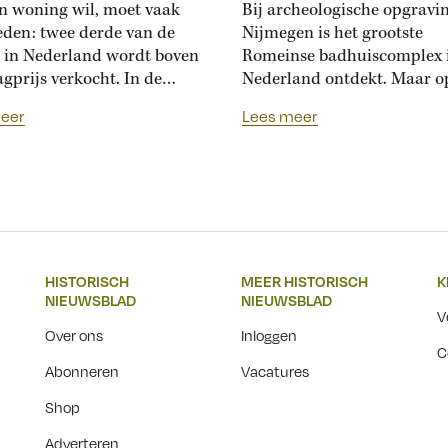
n woning wil, moet vaak
Bij archeologische opgravi
eden: twee derde van de
Nijmegen is het grootste
 in Nederland wordt boven
Romeinse badhuiscomplex 
agprijs verkocht. In de
Nederland ontdekt. Maar o
sance hadden Florentijnen
plek van de opgraving wor
eer
Lees meer
st van overbiedingsgekte:
binnenkort een nieuwe wo
 rijke families de prijs
gebouwd. Hoogleraar Moni
en, ontstond er
van den Dries legt uit hoe
schatsinflatie’, vertelt
archeologen en
icus Marlisa den Hartog.
projectontwikkelaars elkaa
sschatten werden een
kunnen helpen om Nederla
iële markt op zich.’ Hoe zag
erfgoed zichtbaar te beware
HISTORISCH
MEER HISTORISCH
K
ftiende-eeuwse Italiaanse
Over een paar jaar staat he
NIEUWSBLAD
NIEUWSBLAD
jksmarkt...
Nijmeegse Waalfront vol...
V
Over ons
Inloggen
C
Abonneren
Vacatures
Shop
Adverteren