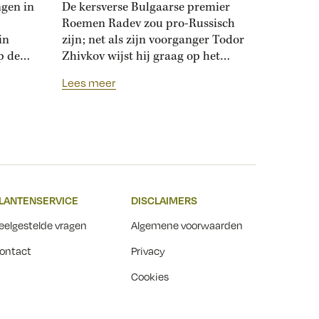
maken
ngen in
De kersverse Bulgaarse premier
Roemen Radev zou pro-Russisch
in
zijn; net als zijn voorganger Todor
p de
Zhivkov wijst hij graag op het
dt
Russische bevrijdingsverhaal van
Lees meer
onwijk
1878. Die vroegere premier was zo
que
loyaal aan het Kremlin, dat hij de
Bulgaarse soevereiniteit inzette in
onderhandelingen met Moskou.
r
Zhivkovs pro-Russische koers
nds
botste met de ideeën van zijn
n.
dochter, die juist...
LANTENSERVICE
DISCLAIMERS
t
eelgestelde vragen
Algemene voorwaarden
ontact
Privacy
Cookies