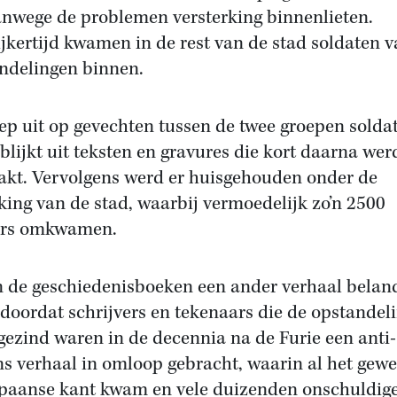
anwege de problemen versterking binnenlieten.
ijkertijd kwamen in de rest van de stad soldaten 
ndelingen binnen.
iep uit op gevechten tussen de twee groepen solda
 blijkt uit teksten en gravures die kort daarna we
kt. Vervolgens werd er huisgehouden onder de
king van de stad, waarbij vermoedelijk zo’n 2500
ers omkwamen.
n de geschiedenisboeken een ander verhaal belan
doordat schrijvers en tekenaars die de opstandel
gezind waren in de decennia na de Furie een anti-
s verhaal in omloop gebracht, waarin al het gewe
paanse kant kwam en vele duizenden onschuldig