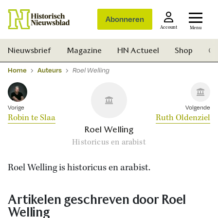
Abonneren
Account
Menu
Nieuwsbrief
Magazine
HN Actueel
Shop
Ge
Home
Auteurs
Roel Welling
Vorige
Volgende
Robin te Slaa
Ruth Oldenziel
Roel Welling
Historicus en arabist
Roel Welling is historicus en arabist.
Artikelen geschreven door Roel
Welling
Zoek