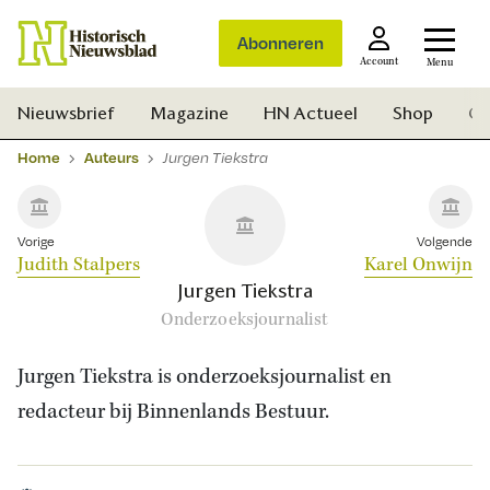
Abonneren
Account
Menu
Nieuwsbrief
Magazine
HN Actueel
Shop
Ge
Home
Auteurs
Jurgen Tiekstra
Vorige
Volgende
Judith Stalpers
Karel Onwijn
Jurgen Tiekstra
Onderzoeksjournalist
Jurgen Tiekstra is onderzoeksjournalist en
redacteur bij Binnenlands Bestuur.
Zoek