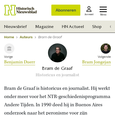
Abonneren
Account
Menu
Nieuwsbrief
Magazine
HN Actueel
Shop
Ge
Home
Auteurs
Bram de Graaf
Vorige
Volgende
Benjamin Duerr
Bram Jongejan
Bram de Graaf
Historicus en journalist
Bram de Graaf is historicus en journalist. Hij werkt
onder meer voor het NTR-geschiedenisprogramma
Andere Tijden. In 1990 deed hij in Buenos Aires
Zoek
onderzoek naar het peronisme voor zijn