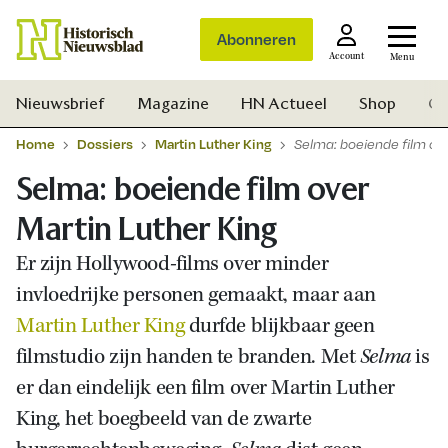
Abonneren
Account
Menu
Nieuwsbrief
Magazine
HN Actueel
Shop
Ge
Home
Dossiers
Martin Luther King
Selma: boeiende film ove
Selma: boeiende film over
Martin Luther King
Er zijn Hollywood-films over minder
invloedrijke personen gemaakt, maar aan
Martin Luther King
durfde blijkbaar geen
filmstudio zijn handen te branden. Met
Selma
is
er dan eindelijk een film over Martin Luther
King, het boegbeeld van de zwarte
Zoek