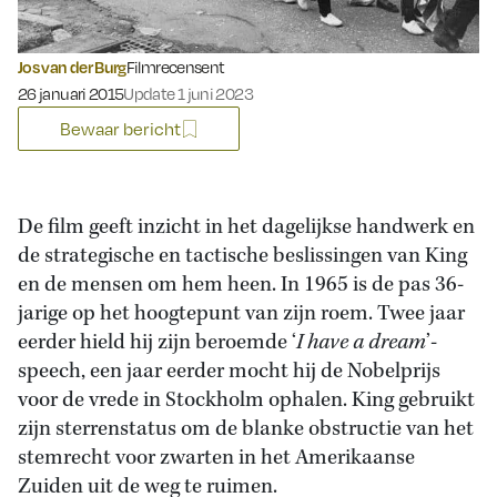
Jos van der Burg
Filmrecensent
Gepubliceerd op:
26 januari 2015
Update 1 juni 2023
Bewaar bericht
De film geeft inzicht in het dagelijkse handwerk en
de strategische en tactische beslissingen van King
en de mensen om hem heen. In 1965 is de pas 36-
jarige op het hoogtepunt van zijn roem. Twee jaar
eerder hield hij zijn beroemde ‘
I have a dream
’-
speech, een jaar eerder mocht hij de Nobelprijs
voor de vrede in Stockholm ophalen. King gebruikt
zijn sterrenstatus om de blanke obstructie van het
stemrecht voor zwarten in het Amerikaanse
Zuiden uit de weg te ruimen.