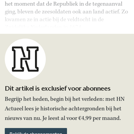
het moment dat de Republiek in de tegenaanval
ging, bleven de zeesoldaten ook aan land actief. Zo
kwamen ze in actie bij de veldtocht in de
Zuidelijke Nederlanden in 1674.
Dit artikel is exclusief voor abonnees
Begrijp het heden, begin bij het verleden: met HN
Actueel lees je historische achtergronden bij het
nieuws van nu. Je leest al voor €4,99 per maand.