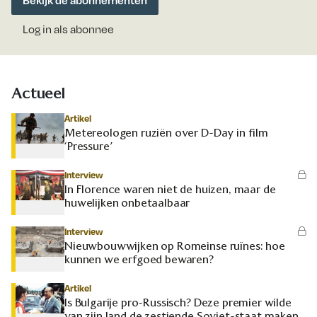
Bekijk de abonnementen
Log in als abonnee
Actueel
Artikel
Metereologen ruziën over D-Day in film
‘Pressure’
Interview
In Florence waren niet de huizen, maar de
huwelijken onbetaalbaar
Interview
Nieuwbouwwijken op Romeinse ruïnes: hoe
kunnen we erfgoed bewaren?
Artikel
Is Bulgarije pro-Russisch? Deze premier wilde
van zijn land de zestiende Sovjet-staat maken