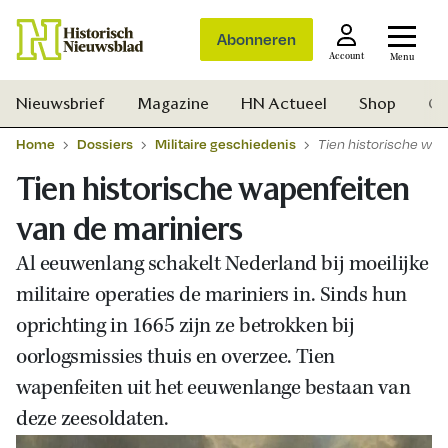
Abonneren
Account
Menu
Nieuwsbrief
Magazine
HN Actueel
Shop
Ge
Home
Dossiers
Militaire geschiedenis
Tien historische wap
Tien historische wapenfeiten
van de mariniers
Al eeuwenlang schakelt Nederland bij moeilijke
militaire operaties de mariniers in. Sinds hun
oprichting in 1665 zijn ze betrokken bij
oorlogsmissies thuis en overzee. Tien
wapenfeiten uit het eeuwenlange bestaan van
deze zeesoldaten.
Zoek