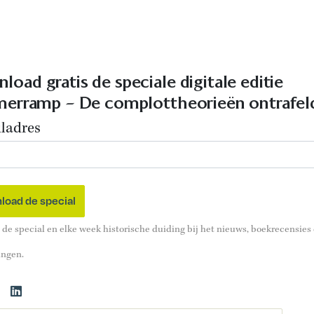
load gratis de speciale digitale editie
lmerramp – De complottheorieën ontrafel
ladres
de special en elke week historische duiding bij het nieuws, boekrecensies
ingen.