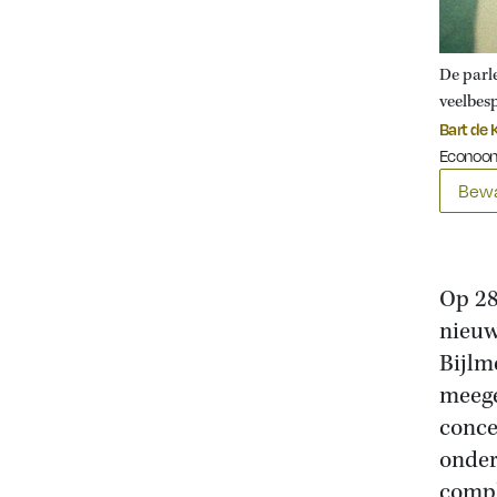
De parl
veelbes
Bart de 
Econoom
Bewa
Op 28
nieuw
Bijlm
meege
conce
onder
compl