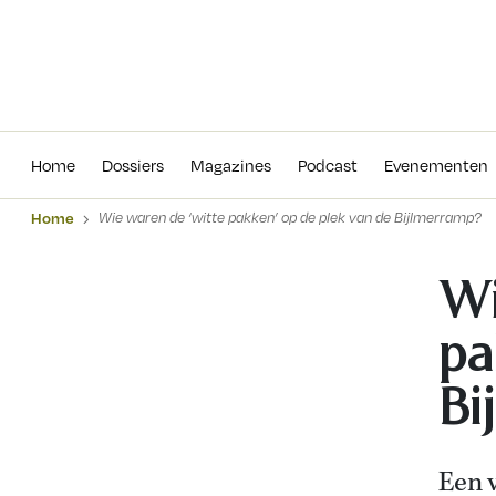
Home
Dossiers
Magazines
Podcas
Home
Dossiers
Magazines
Podcast
Evenementen
Home
Wie waren de ‘witte pakken’ op de plek van de Bijlmerramp?
Wi
pa
Bi
Een 