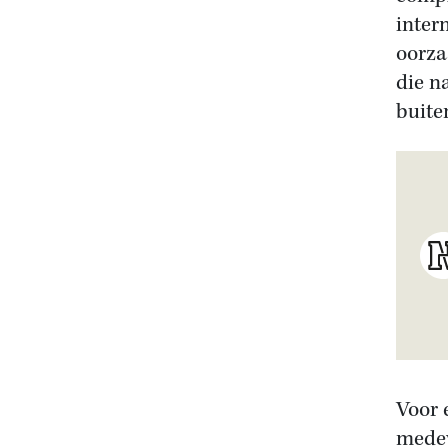
inter
oorza
die n
buite
Voor 
medew