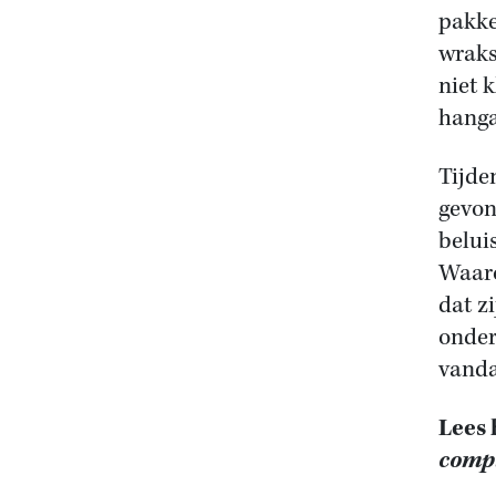
pakke
wraks
niet 
hanga
Tijde
gevon
belui
Waaro
dat z
onder
vand
Lees 
compl