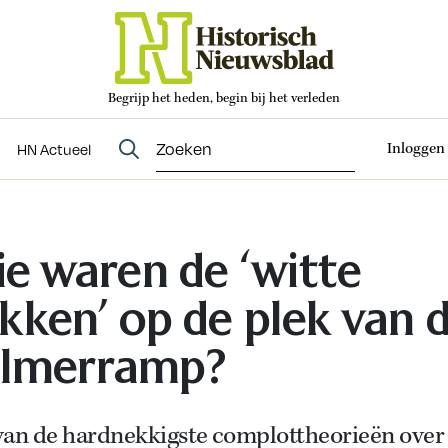
Begrijp het heden, begin bij het verleden
Abonneren
t
Evenementen
HN Actueel
Inloggen
HN Actueel
e waren de ‘witte
kken’ op de plek van 
jlmerramp?
van de hardnekkigste complottheorieën over