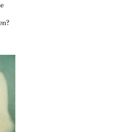
te
en?