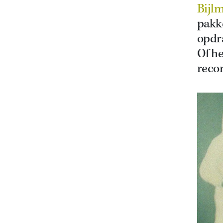
Bijl
pakk
opdr
Of h
reco