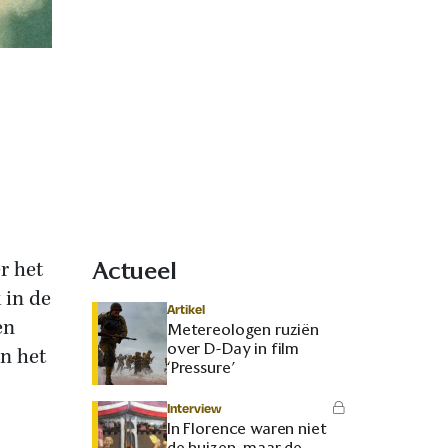
r het
Actueel
 in de
Artikel
en
Metereologen ruziën
over D-Day in film
n het
‘Pressure’
Interview
In Florence waren niet
de huizen, maar de