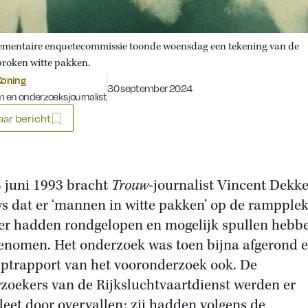
ementaire enquetecommissie toonde woensdag een tekening van de
proken witte pakken.
Koning
Gepubliceerd op:
30 september 2024
 en onderzoeksjournalist
ar bericht
 juni 1993 bracht
Trouw
-journalist Vincent Dekke
s dat er ‘mannen in witte pakken’ op de rampplek
er hadden rondgelopen en mogelijk spullen hebb
nomen. Het onderzoek was toen bijna afgerond e
ptrapport van het vooronderzoek ook. De
zoekers van de Rijksluchtvaartdienst werden er
eet door overvallen: zij hadden volgens de