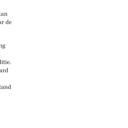
kan
ar de
ng
t
itie.
ard
tand