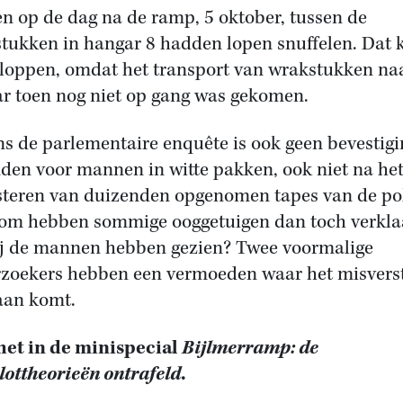
n op de dag na de ramp, 5 oktober, tussen de
tukken in hangar 8 hadden lopen snuffelen. Dat 
kloppen, omdat het transport van wrakstukken na
r toen nog niet op gang was gekomen.
ns de parlementaire enquête is ook geen bevestigi
den voor mannen in witte pakken, ook niet na he
steren van duizenden opgenomen tapes van de pol
m hebben sommige ooggetuigen dan toch verkla
ij de mannen hebben gezien? Twee voormalige
zoekers hebben een vermoeden waar het misvers
aan komt.
het in de minispecial
Bijlmerramp: de
ottheorieën ontrafeld
.