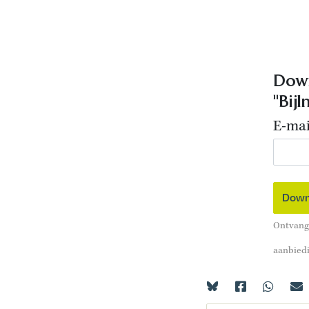
Down
"Bij
E-mai
Ontvang 
aanbied