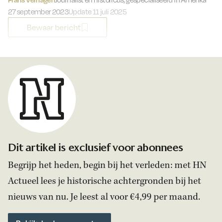
Gepubliceerd op:
27 september 2023
Update 11 juli 2025
Bewaar bericht
Dit artikel is exclusief voor abonnees
Begrijp het heden, begin bij het verleden: met HN
Actueel lees je historische achtergronden bij het
nieuws van nu. Je leest al voor €4,99 per maand.