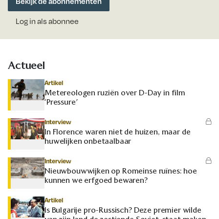
Bekijk de abonnementen
Log in als abonnee
Actueel
Artikel
Metereologen ruziën over D-Day in film
‘Pressure’
Interview
In Florence waren niet de huizen, maar de
huwelijken onbetaalbaar
Interview
Nieuwbouwwijken op Romeinse ruïnes: hoe
kunnen we erfgoed bewaren?
Artikel
Is Bulgarije pro-Russisch? Deze premier wilde