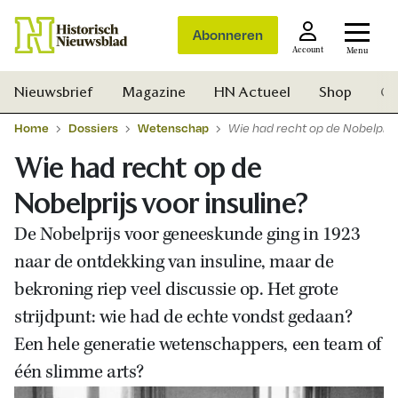
Abonneren
Account
Menu
Nieuwsbrief
Magazine
HN Actueel
Shop
Ge
Home
Dossiers
Wetenschap
Wie had recht op de Nobelprijs
Wie had recht op de
Nobelprijs voor insuline?
De Nobelprijs voor geneeskunde ging in 1923
naar de ontdekking van insuline, maar de
bekroning riep veel discussie op. Het grote
strijdpunt: wie had de echte vondst gedaan?
Een hele generatie wetenschappers, een team of
één slimme arts?
Zoek