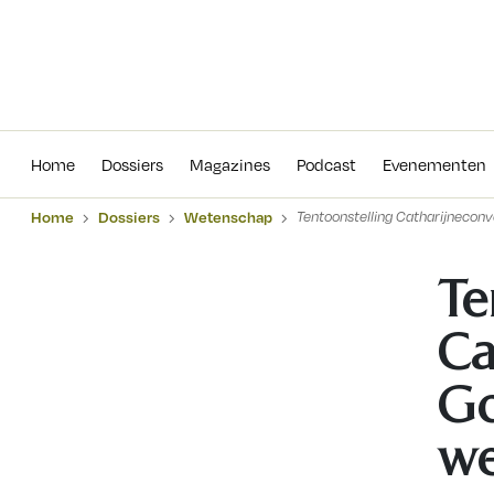
Home
Dossiers
Magazines
Podcas
Home
Dossiers
Magazines
Podcast
Evenementen
Home
Dossiers
Wetenschap
Tentoonstelling Catharijnecon
Te
Ca
Go
we