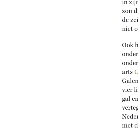
in zi
zon d
de ze
niet 
Ook h
onder
onder
arts
C
Galen
vier 
gal e
verte
Neder
met d