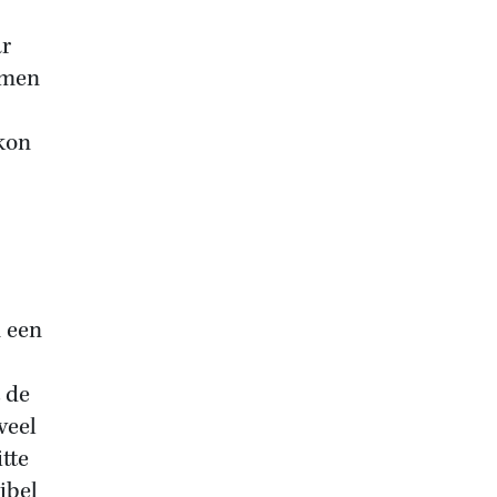
ar
amen
kon
 een
 de
veel
tte
jbel