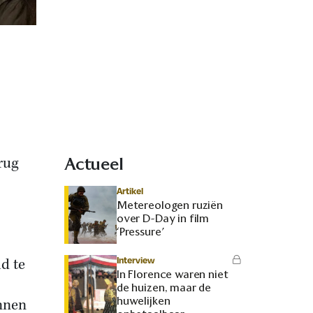
rug
Actueel
Artikel
Metereologen ruziën
over D-Day in film
‘Pressure’
Interview
d te
In Florence waren niet
de huizen, maar de
huwelijken
unnen