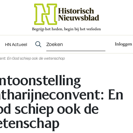
Begrijp het heden, begin bij het verleden
Abonneren
t
Evenementen
HN Actueel
Inloggen
HN Actueel
vent: En God schiep ook de wetenschap
ntoonstelling
tharijneconvent: En
d schiep ook de
tenschap