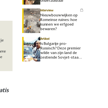
onbetaalbaar
Interview
Nieuwbouwwijken op
Romeinse ruïnes: hoe
kunnen we erfgoed
bewaren?
Artikel
je
Is Bulgarije pro-
Russisch? Deze premier
ieve
wilde van zijn land de
je
zestiende Sovjet-staat
maken
atis