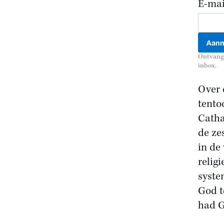
E-mai
Ontvang 
inbox.
Over 
tento
Catha
de ze
in de
relig
syste
God t
had G