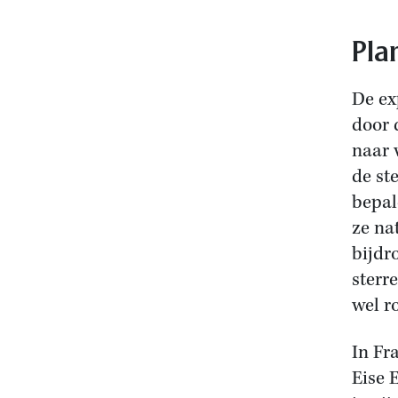
Pla
De ex
door 
naar 
de st
bepal
ze na
bijdr
sterr
wel r
In Fr
Eise 