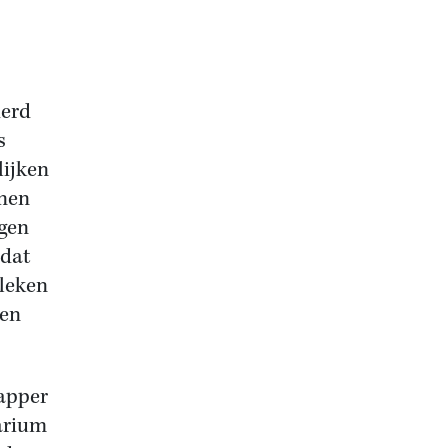
derd
s
lijken
nnen
agen
 dat
bleken
 en
apper
tarium