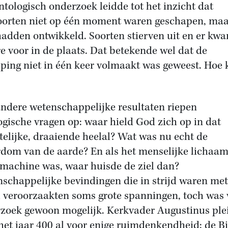
ntologisch onderzoek leidde tot het inzicht dat
oorten niet op één moment waren geschapen, ma
hadden ontwikkeld. Soorten stierven uit en er kw
e voor in de plaats. Dat betekende wel dat de
ping niet in één keer volmaakt was geweest. Hoe 
ndere wetenschappelijke resultaten riepen
ogische vragen op: waar hield God zich op in dat
elijke, draaiende heelal? Wat was nu echt de
dom van de aarde? En als het menselijke lichaam
 machine was, waar huisde de ziel dan?
schappelijke bevindingen die in strijd waren met
l veroorzaakten soms grote spanningen, toch was 
zoek gewoon mogelijk. Kerkvader Augustinus plei
het jaar 400 al voor enige ruimdenkendheid: de Bi