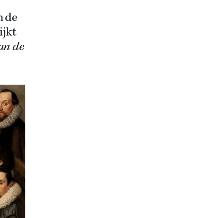
n de
ijkt
an de