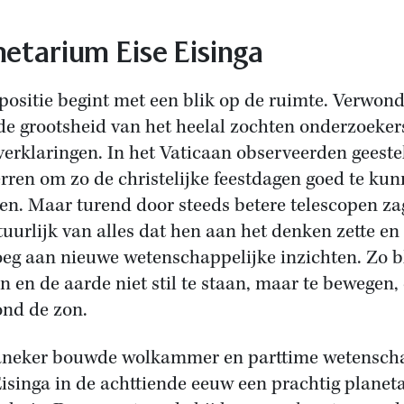
netarium Eise Eisinga
positie begint met een blik op de ruimte. Verwon
de grootsheid van het heelal zochten onderzoeker
verklaringen. In het Vaticaan observeerden geeste
erren om zo de christelijke feestdagen goed te ku
en. Maar turend door steeds betere telescopen z
tuurlijk van alles dat hen aan het denken zette en
oeg aan nieuwe wetenschappelijke inzichten. Zo 
en en de aarde niet stil te staan, maar te bewegen,
ond de zon.
aneker bouwde wolkammer en parttime wetensch
Eisinga in de achttiende eeuw een prachtig plane