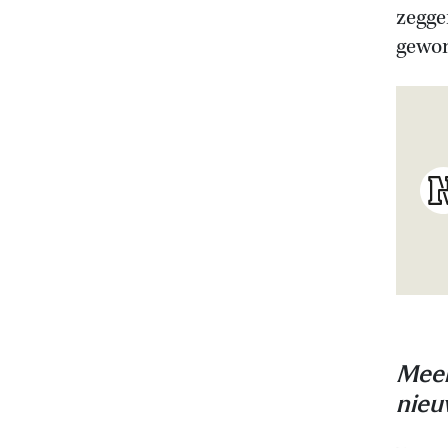
zegge
gewo
Meer
nieu