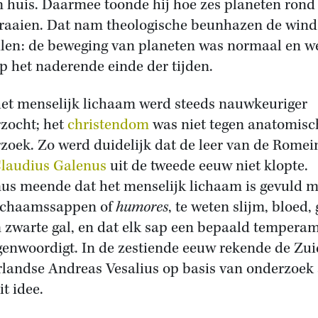
jn huis. Daarmee toonde hij hoe zes planeten rond
raaien. Dat nam theologische beunhazen de wind
ilen: de beweging van planeten was normaal en w
op het naderende einde der tijden.
et menselijk lichaam werd steeds nauwkeuriger
zocht; het
christendom
was niet tegen anatomisc
zoek. Zo werd duidelijk dat de leer van de Romei
laudius Galenus
uit de tweede eeuw niet klopte.
us meende dat het menselijk lichaam is gevuld m
lichaamssappen of
humores
, te weten slijm, bloed, 
n zwarte gal, en dat elk sap een bepaald tempera
genwoordigt. In de zestiende eeuw rekende de Zui
landse Andreas Vesalius op basis van onderzoek 
it idee.