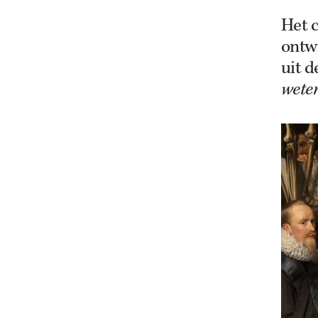
Het c
ontw
uit d
wete