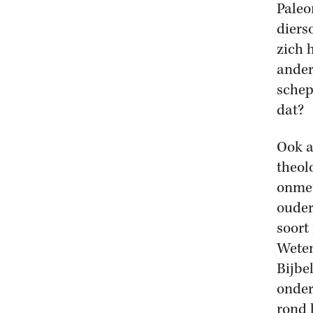
Paleo
diers
zich 
ander
schep
dat?
Ook a
theol
onmet
ouder
soort
Weten
Bijbe
onder
rond 