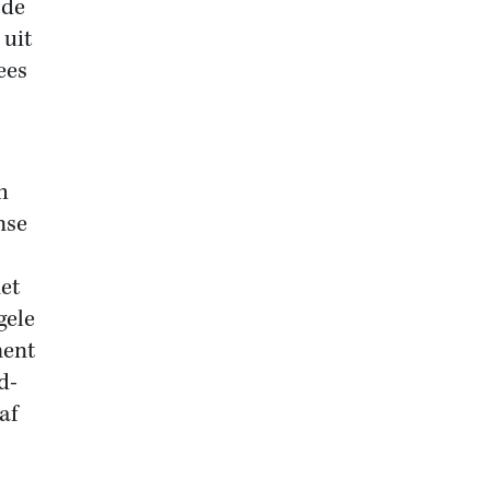
 de
 uit
ees
h
nse
et
gele
ment
d-
af