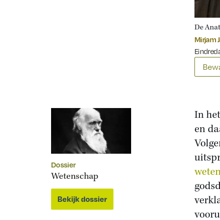
De Anat
Mirjam 
Eindred
Bewa
In he
en da
Volge
uitsp
Dossier
wete
Wetenschap
godsd
verkl
Bekijk dossier
vooru