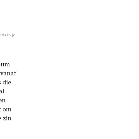
tis in je
eum
 vanaf
 die
al
en
k om
e zin