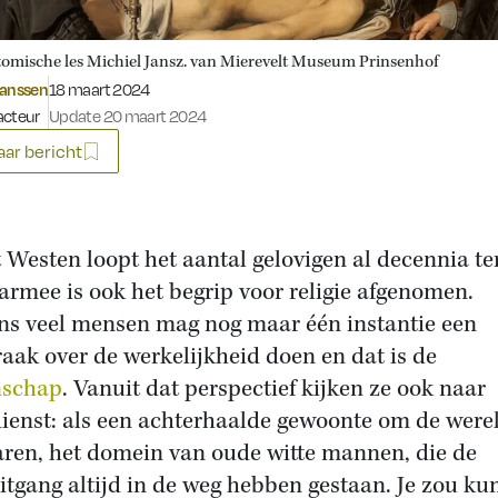
omische les Michiel Jansz. van Mierevelt Museum Prinsenhof
Gepubliceerd op:
Janssen
18 maart 2024
acteur
Update 20 maart 2024
ar bericht
t Westen loopt het aantal gelovigen al decennia te
armee is ook het begrip voor religie afgenomen.
ns veel mensen mag nog maar één instantie een
raak over de werkelijkheid doen en dat is de
nschap
. Vanuit dat perspectief kijken ze ook naar
ienst: als een achterhaalde gewoonte om de werel
aren, het domein van oude witte mannen, die de
itgang altijd in de weg hebben gestaan. Je zou k