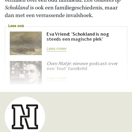
verhalen over een oud familielid.
Een Ghanees op
Schokland
is ook een familiegeschiedenis, maar
dan met een verrassende invalshoek.
Lees ook
Eva Vriend: ‘Schokland is nog
steeds een magische plek’
Lees meer
Oom Matje
: nieuwe podcast over
een ‘fout’ familielid
Lees meer