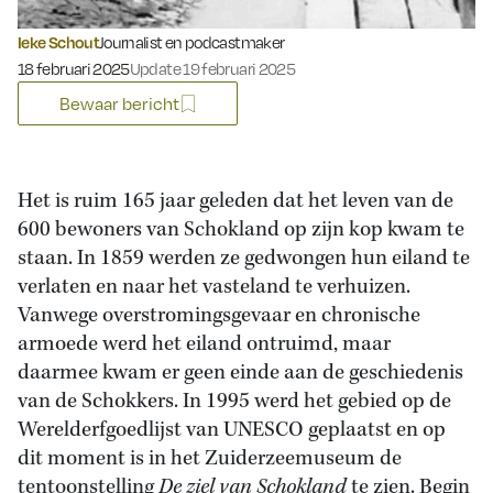
Ieke Schout
Journalist en podcastmaker
Gepubliceerd op:
18 februari 2025
Update 19 februari 2025
Bewaar bericht
Het is ruim 165 jaar geleden dat het leven van de
600 bewoners van Schokland op zijn kop kwam te
staan. In 1859 werden ze gedwongen hun eiland te
verlaten en naar het vasteland te verhuizen.
Vanwege overstromingsgevaar en chronische
armoede werd het eiland ontruimd, maar
daarmee kwam er geen einde aan de geschiedenis
van de Schokkers. In 1995 werd het gebied op de
Werelderfgoedlijst van UNESCO geplaatst en op
dit moment is in het Zuiderzeemuseum de
tentoonstelling
De ziel van Schokland
te zien. Begin