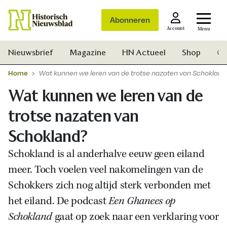
Abonneren
Account
Menu
Nieuwsbrief
Magazine
HN Actueel
Shop
Ge
Home
Wat kunnen we leren van de trotse nazaten van Schokland
Wat kunnen we leren van de
trotse nazaten van
Schokland?
Schokland is al anderhalve eeuw geen eiland
meer. Toch voelen veel nakomelingen van de
Schokkers zich nog altijd sterk verbonden met
het eiland. De podcast
Een Ghanees op
Schokland
gaat op zoek naar een verklaring voor
Zoek