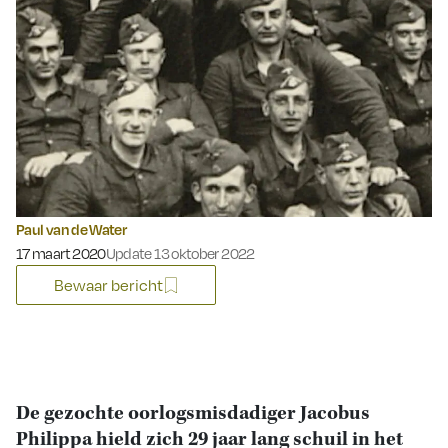
Paul van de Water
Gepubliceerd op:
17 maart 2020
Update 13 oktober 2022
Bewaar bericht
De gezochte oorlogsmisdadiger Jacobus
Philippa hield zich 29 jaar lang schuil in het