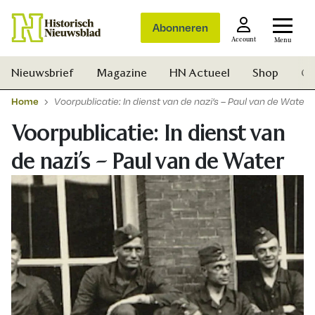
Abonneren
Account
Menu
Nieuwsbrief
Magazine
HN Actueel
Shop
Ge
Home
Voorpublicatie: In dienst van de nazi’s – Paul van de Water
Voorpublicatie: In dienst van
de nazi’s – Paul van de Water
Zoek