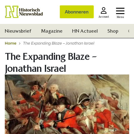
Abonneren
Account
Menu
Nieuwsbrief
Magazine
HN Actueel
Shop
Ge
Home
The Expanding Blaze – Jonathan Israel
The Expanding Blaze –
Jonathan Israel
Zoek