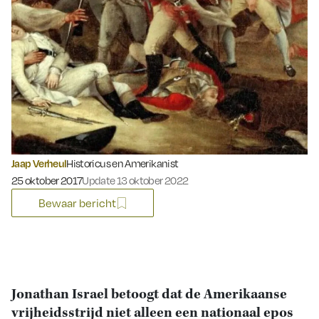
Jaap Verheul
Historicus en Amerikanist
Gepubliceerd op:
25 oktober 2017
Update 13 oktober 2022
Bewaar bericht
Jonathan Israel betoogt dat de Amerikaanse
vrijheidsstrijd niet alleen een nationaal epos