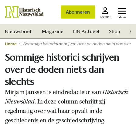
Abonneren
Account
Menu
Nieuwsbrief
Magazine
HN Actueel
Shop
Ge
Home
Sommige historici schrijven over de doden niets dan slech
Sommige historici schrijven
over de doden niets dan
slechts
Mirjam Janssen is eindredacteur van
Historisch
Nieuwsblad
. In deze column schrijft zij
regelmatig over wat haar opvalt in de
geschiedenis en de geschiedschrijving.
Zoek