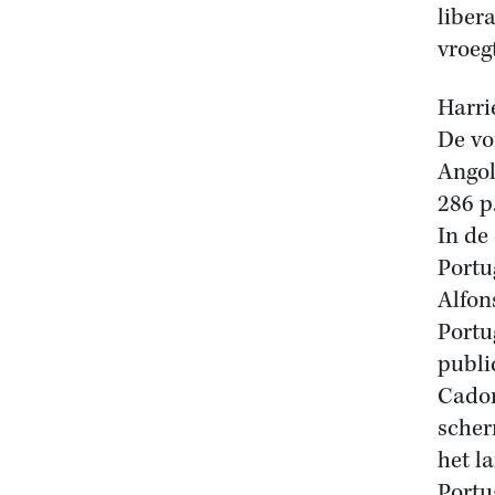
liber
vroeg
Harri
De vo
Ango
286 p.
In de
Portu
Alfon
Portu
publi
Cador
scher
het l
Portu