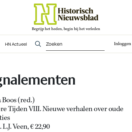
Begrijp het heden, begin bij het verleden
Abonneren
t
Evenementen
HN Actueel
Inloggen
HN Actueel
gnalementen
 Boos (red.)
re Tijden VIII. Nieuwe verhalen over oude
ties
. L.J. Veen, € 22,90