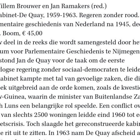
illem Brouwer en Jan Ramakers (red.)
abinet-De Quay, 1959-1963. Regeren zonder rood.
mentaire geschiedenis van Nederland na 1945, de
. Boom, € 45,00
 deel in de reeks die wordt samengesteld door he
um voor Parlementaire Geschiedenis te Nijmegen.
stond Jan de Quay voor de taak om de eerste
logse regering zonder sociaal-democraten te leid
kabinet kampte met tal van gevoelige zaken, die di
oek uitgebreid aan de orde komen, zoals de kwesti
-Guinea, waarin de minister van Buitenlandse Z
h Luns een belangrijke rol speelde. Een conflict o
van slechts 2500 woningen leidde eind 1960 tot 
etscrisis. Toch slaagde het gereconstrueerde kabi
de rit uit te zitten. In 1963 nam De Quay afscheid a