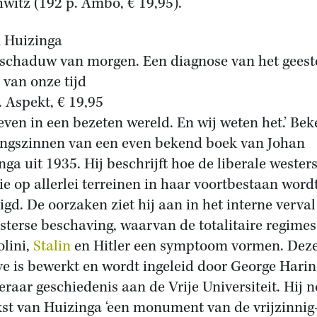
witz (192 p. Ambo, € 19,95).
 Huizinga
 schaduw van morgen. Een diagnose van het geeste
n van onze tijd
. Aspekt, € 19,95
leven in een bezeten wereld. En wij weten het.’ Be
ngszinnen van een even bekend boek van Johan
nga uit 1935. Hij beschrijft hoe de liberale wester
tie op allerlei terreinen in haar voortbestaan word
igd. De oorzaken ziet hij aan in het interne verva
sterse beschaving, waarvan de totalitaire regimes
lini,
Stalin
en Hitler een symptoom vormen. Dez
ve is bewerkt en wordt ingeleid door George Harin
eraar geschiedenis aan de Vrije Universiteit. Hij 
kst van Huizinga ‘een monument van de vrijzinnig