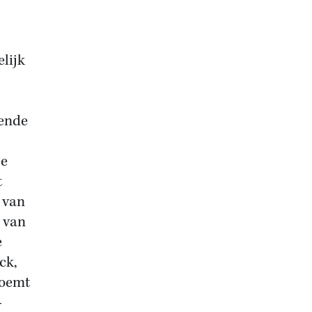
lijk
kende
se
t
l van
 van
e
ck,
noemt
-