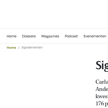
Home
Dossiers
Magazines
Podcas
Home
Dossiers
Magazines
Podcast
Evenementen
Home
Signalementen
Si
Carla
Ande
kwes
176 p