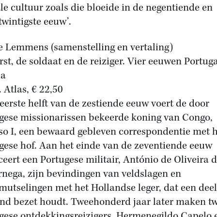
ale cultuur zoals die bloeide in de negentiende en
twintigste eeuw’.
e Lemmens (samenstelling en vertaling)
rst, de soldaat en de reiziger. Vier eeuwen Portuga
la
 Atlas, € 22,50
 eerste helft van de zestiende eeuw voert de door
gese missionarissen bekeerde koning van Congo,
so I, een bewaard gebleven correspondentie met 
gese hof. Aan het einde van de zeventiende eeuw
ceert een Portugese militair, António de Oliveira 
nega, zijn bevindingen van veldslagen en
mutselingen met het Hollandse leger, dat een dee
and bezet houdt. Tweehonderd jaar later maken t
gese ontdekkingsreizigers, Hermenegildo Capelo 