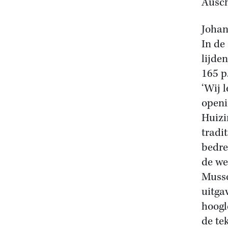
Ausch
Johan
In de
lijde
165 p
‘Wij 
openi
Huizi
tradi
bedre
de we
Musso
uitga
hoogl
de te