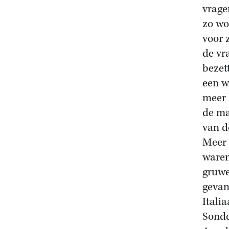
vrage
zo wo
voor 
de vr
bezet
een w
meer 
de ma
van d
Meer 
waren
gruwe
gevan
Itali
Sonde