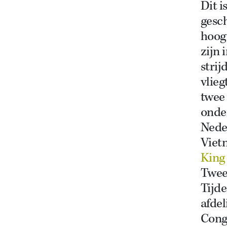
Dit i
gesc
hoogt
zijn 
strij
vlieg
twee
onder
Nede
Viet
King
Twee
Tijde
afdel
Cong