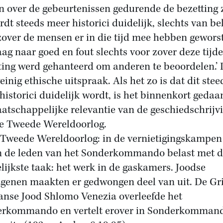
n over de gebeurtenissen gedurende de bezetting z
rdt steeds meer historici duidelijk, slechts van be
zover de mensen er in die tijd mee hebben geworst
aag naar goed en fout slechts voor zover deze tijd
ting werd gehanteerd om anderen te beoordelen.’ D
einig ethische uitspraak. Als het zo is dat dit stee
historici duidelijk wordt, is het binnenkort geda
atschappelijke relevantie van de geschiedschrijv
e Tweede Wereldoorlog.
Tweede Wereldoorlog: in de vernietigingskampen
 de leden van het Sonderkommando belast met d
lijkste taak: het werk in de gaskamers. Joodse
genen maakten er gedwongen deel van uit. De Gr
aanse Jood Shlomo Venezia overleefde het
rkommando en vertelt erover in Sonderkomman