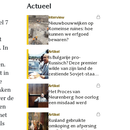
Actueel
Interview
el 7
Nieuwbouwwijken op
Romeinse ruïnes: hoe
kunnen we erfgoed
t
bewaren?
 In
Artikel
Is Bulgarije pro-
Russisch? Deze premier
en.
wilde van zijn land de
t in
zestiende Sovjet-staat
maken
e
Artikel
aken
Het Proces van
ver de
Neurenberg: hoe oorlog
een misdaad werd
een
net
Artikel
Rusland gebruikte
ls
omkoping en afpersing