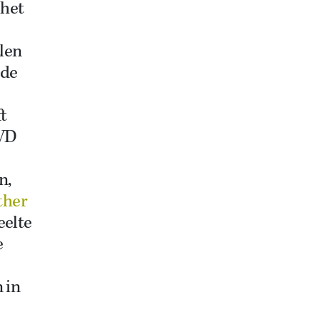
 het
len
 de
ft
VVD
n,
ther
eelte
e
 in