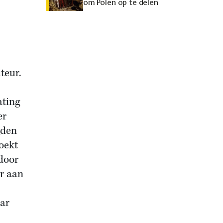
om Polen op te delen
teur.
ating
er
gden
oekt
door
ar aan
aar