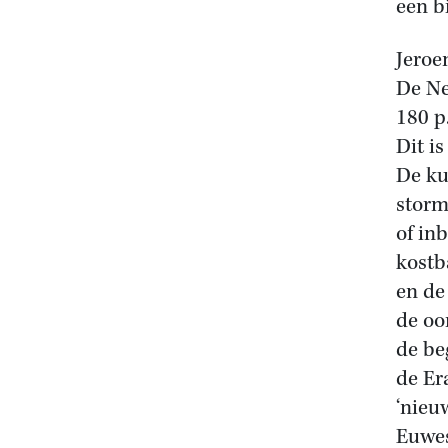
een b
Jeroe
De Ne
180 p
Dit i
De ku
storm
of in
kostb
en de
de oo
de be
de Er
‘nieu
Euwes