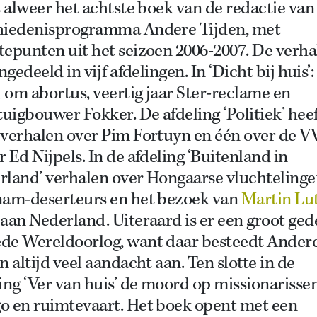
s alweer het achtste boek van de redactie van
hiedenisprogramma Andere Tijden, met
epunten uit het seizoen 2006-2007. De verha
ingedeeld in vijf afdelingen. In ‘Dicht bij huis’:
d om abortus, veertig jaar Ster-reclame en
tuigbouwer Fokker. De afdeling ‘Politiek’ hee
 verhalen over Pim Fortuyn en één over de 
 Ed Nijpels. In de afdeling ‘Buitenland in
rland’ verhalen over Hongaarse vluchtelinge
nam-deserteurs en het bezoek van
Martin Lu
aan Nederland. Uiteraard is er een groot ged
de Wereldoorlog, want daar besteedt Ander
n altijd veel aandacht aan. Ten slotte in de
ing ‘Ver van huis’ de moord op missionarissen
o en ruimtevaart. Het boek opent met een