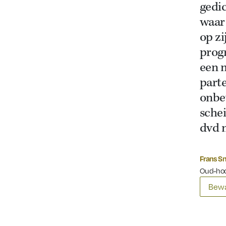
gedi
waar 
op zi
prog
een 
parte
onbe
schei
dvd 
Frans S
Oud-hoo
Bewa