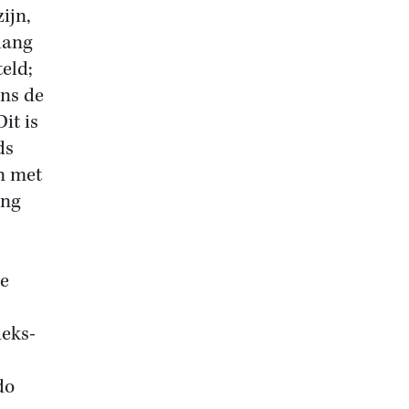
ijn,
lang
eld;
ens de
it is
ds
an met
ing
e
ieks-
do