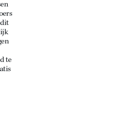
sen
oers
dit
ijk
gen
d te
atis