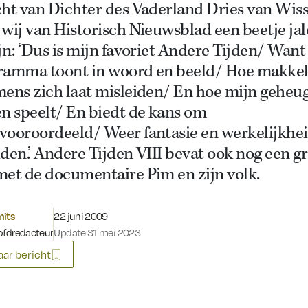
cht van Dichter des Vaderland Dries van Wis
wij van Historisch Nieuwsblad een beetje jal
jn: ‘Dus is mijn favoriet Andere Tijden/ Want 
ramma toont in woord en beeld/ Hoe makkel
mens zich laat misleiden/ En hoe mijn geheu
n speelt/ En biedt de kans om
vooroordeeld/ Weer fantasie en werkelijkhei
den.’ Andere Tijden VIII bevat ook nog een gr
met de documentaire Pim en zijn volk.
Gepubliceerd op:
mits
22 juni 2009
fdredacteur
Update 31 mei 2023
ar bericht