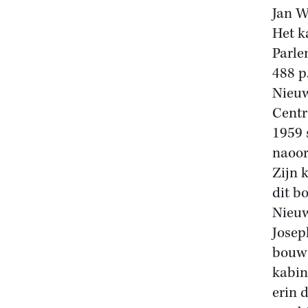
Jan W
Het k
Parle
488 p
Nieuw
Centr
1959 
naoor
Zijn 
dit b
Nieuw
Josep
bouw 
kabin
erin 