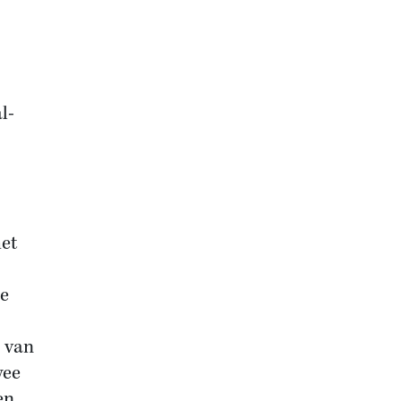
l-
het
de
l van
wee
en