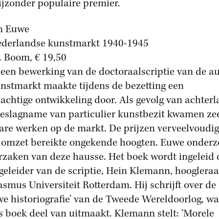
ijzonder populaire premier.
n Euwe
derlandse kunstmarkt 1940-1945
. Boom, € 19,50
s een bewerking van de doctoraalscriptie van de au
nstmarkt maakte tijdens de bezetting een
achtige ontwikkeling door. Als gevolg van achterl
beslagname van particulier kunstbezit kwamen ze
are werken op de markt. De prijzen verveelvoudi
 omzet bereikte ongekende hoogten. Euwe onderz
rzaken van deze hausse. Het boek wordt ingeleid 
geleider van de scriptie, Hein Klemann, hooglera
asmus Universiteit Rotterdam. Hij schrijft over de
we historiografie’ van de Tweede Wereldoorlog, w
 boek deel van uitmaakt. Klemann stelt: ‘Morele