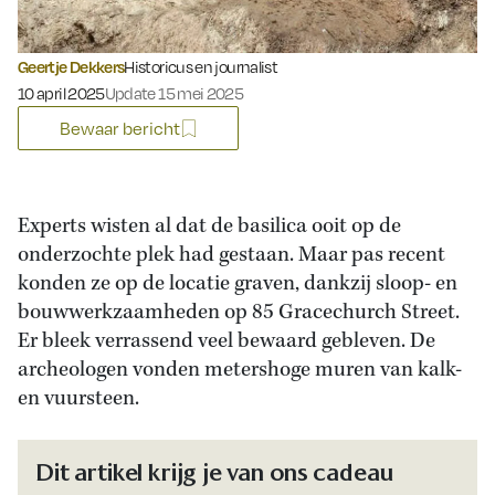
Geertje Dekkers
Historicus en journalist
Gepubliceerd op:
10 april 2025
Update 15 mei 2025
Bewaar bericht
Experts wisten al dat de basilica ooit op de
onderzochte plek had gestaan. Maar pas recent
konden ze op de locatie graven, dankzij sloop- en
bouwwerkzaamheden op 85 Gracechurch Street.
Er bleek verrassend veel bewaard gebleven. De
archeologen vonden metershoge muren van kalk-
en vuursteen.
Dit artikel krijg je van ons cadeau