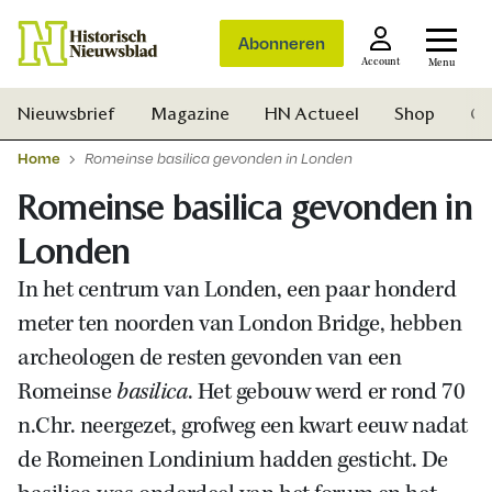
Abonneren
Account
Menu
Nieuwsbrief
Magazine
HN Actueel
Shop
Ge
Home
Romeinse basilica gevonden in Londen
Romeinse basilica gevonden in
Londen
In het centrum van Londen, een paar honderd
meter ten noorden van London Bridge, hebben
archeologen de resten gevonden van een
Romeinse
basilica
. Het gebouw werd er rond 70
n.Chr. neergezet, grofweg een kwart eeuw nadat
de Romeinen Londinium hadden gesticht. De
Zoek