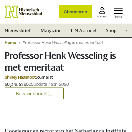
Abonneren
Account
Menu
Nieuwsbrief
Magazine
HN Actueel
Shop
Ge
Home
Professor Henk Wesseling is met emeritaat
Professor Henk Wesseling is
met emeritaat
Shirley Haasnoot
Journalist
Gepubliceerd op:
28 januari 2003
Update 7 april 2020
Bewaar bericht
Zoek
Hoogleraar en rector van het Netherlands Institute