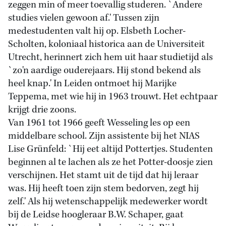
zeggen min of meer toevallig studeren. `Andere
studies vielen gewoon af.' Tussen zijn
medestudenten valt hij op. Elsbeth Locher-
Scholten, koloniaal historica aan de Universiteit
Utrecht, herinnert zich hem uit haar studietijd als
`zo'n aardige ouderejaars. Hij stond bekend als
heel knap.' In Leiden ontmoet hij Marijke
Teppema, met wie hij in 1963 trouwt. Het echtpaar
krijgt drie zoons.
Van 1961 tot 1966 geeft Wesseling les op een
middelbare school. Zijn assistente bij het NIAS
Lise Grünfeld: `Hij eet altijd Pottertjes. Studenten
beginnen al te lachen als ze het Potter-doosje zien
verschijnen. Het stamt uit de tijd dat hij leraar
was. Hij heeft toen zijn stem bedorven, zegt hij
zelf.' Als hij wetenschappelijk medewerker wordt
bij de Leidse hoogleraar B.W. Schaper, gaat