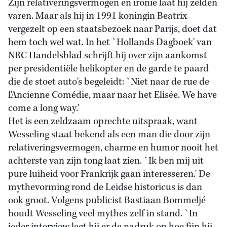
Zijn relativeringsvermogen en ironie laat hij zelden
varen. Maar als hij in 1991 koningin Beatrix
vergezelt op een staatsbezoek naar Parijs, doet dat
hem toch wel wat. In het `Hollands Dagboek' van
NRC Handelsblad schrijft hij over zijn aankomst
per presidentiële helikopter en de garde te paard
die de stoet auto's begeleidt: `Niet naar de rue de
l'Ancienne Comédie, maar naar het Elisée. We have
come a long way.'
Het is een zeldzaam oprechte uitspraak, want
Wesseling staat bekend als een man die door zijn
relativeringsvermogen, charme en humor nooit het
achterste van zijn tong laat zien. `Ik ben mij uit
pure luiheid voor Frankrijk gaan interesseren.' De
mythevorming rond de Leidse historicus is dan
ook groot. Volgens publicist Bastiaan Bommeljé
houdt Wesseling veel mythes zelf in stand. `In