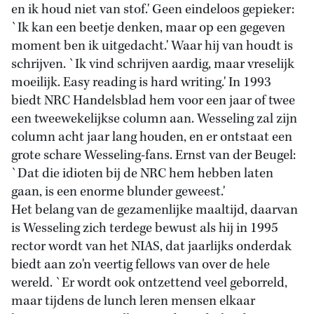
en ik houd niet van stof.' Geen eindeloos gepieker:
`Ik kan een beetje denken, maar op een gegeven
moment ben ik uitgedacht.' Waar hij van houdt is
schrijven. `Ik vind schrijven aardig, maar vreselijk
moeilijk. Easy reading is hard writing.' In 1993
biedt NRC Handelsblad hem voor een jaar of twee
een tweewekelijkse column aan. Wesseling zal zijn
column acht jaar lang houden, en er ontstaat een
grote schare Wesseling-fans. Ernst van der Beugel:
`Dat die idioten bij de NRC hem hebben laten
gaan, is een enorme blunder geweest.'
Het belang van de gezamenlijke maaltijd, daarvan
is Wesseling zich terdege bewust als hij in 1995
rector wordt van het NIAS, dat jaarlijks onderdak
biedt aan zo'n veertig fellows van over de hele
wereld. `Er wordt ook ontzettend veel geborreld,
maar tijdens de lunch leren mensen elkaar