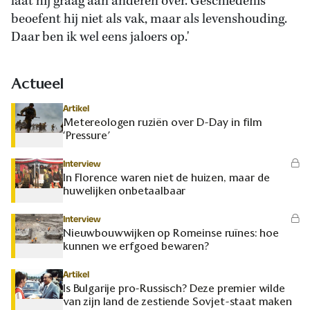
laat hij graag aan anderen over. Geschiedenis
beoefent hij niet als vak, maar als levenshouding.
Daar ben ik wel eens jaloers op.'
Actueel
Artikel
Metereologen ruziën over D-Day in film
‘Pressure’
Interview
In Florence waren niet de huizen, maar de
huwelijken onbetaalbaar
Interview
Nieuwbouwwijken op Romeinse ruïnes: hoe
kunnen we erfgoed bewaren?
Artikel
Is Bulgarije pro-Russisch? Deze premier wilde
van zijn land de zestiende Sovjet-staat maken