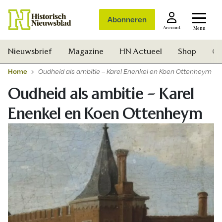
Abonneren
Account
Menu
Nieuwsbrief
Magazine
HN Actueel
Shop
Ge
Home
Oudheid als ambitie – Karel Enenkel en Koen Ottenheym
Oudheid als ambitie – Karel
Enenkel en Koen Ottenheym
Zoek