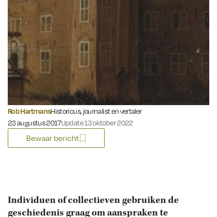
Rob Hartmans
Historicus, journalist en vertaler
Gepubliceerd op:
23 augustus 2017
Update 13 oktober 2022
Bewaar bericht
Individuen of collectieven gebruiken de
geschiedenis graag om aanspraken te