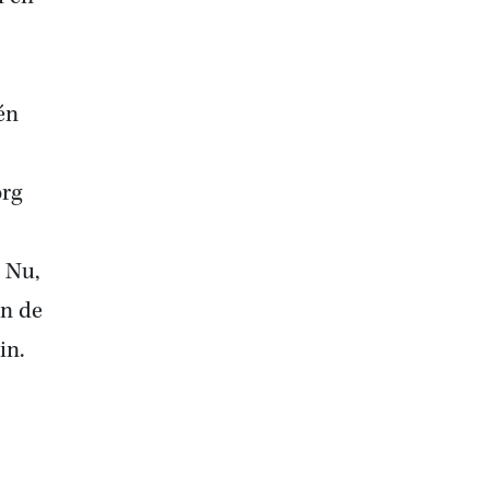
.
én
org
. Nu,
en de
in.