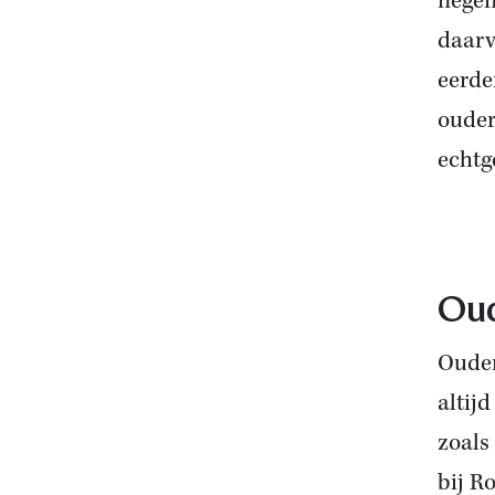
negen
daarv
eerde
ouder
echtg
Oud
Ouder
altij
zoals
bij R