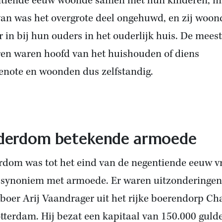
tiende eeuw woonde samen met hun kinderen, m
an was het overgrote deel ongehuwd, en zij woo
r in bij hun ouders in het ouderlijk huis. De mees
en waren hoofd van het huishouden of diens
enote en woonden dus zelfstandig.
erdom betekende armoede
dom was tot het eind van de negentiende eeuw vr
d synoniem met armoede. Er waren uitzonderingen
 boer Arij Vaandrager uit het rijke boerendorp Cha
otterdam. Hij bezat een kapitaal van 150.000 guld