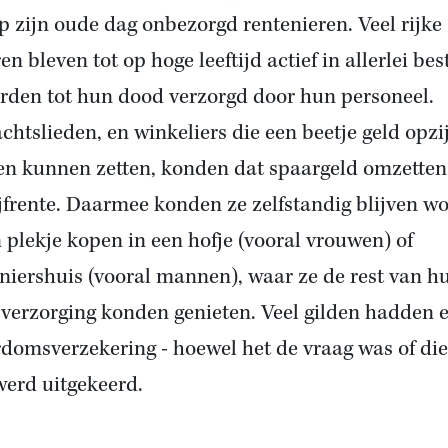
p zijn oude dag onbezorgd rentenieren. Veel rijke
n bleven tot op hoge leeftijd actief in allerlei bes
rden tot hun dood verzorgd door hun personeel.
htslieden, en winkeliers die een beetje geld opzi
n kunnen zetten, konden dat spaargeld omzetten
ijfrente. Daarmee konden ze zelfstandig blijven w
n plekje kopen in een hofje (vooral vrouwen) of
niershuis (vooral mannen), waar ze de rest van h
 verzorging konden genieten. Veel gilden hadden 
domsverzekering - hoewel het de vraag was of die
werd uitgekeerd.