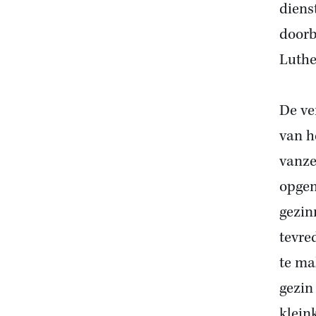
diens
doorb
Luthe
De ve
van h
vanze
opgen
gezin
tevre
te ma
gezin
klein