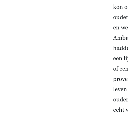
kon o
oudere
en we
Ambac
hadde
een l
of ee
prove
leven
ouder
echt 