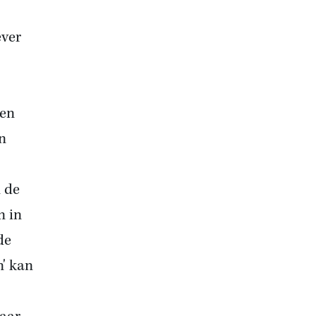
ever
 en
n
n de
n in
de
n' kan