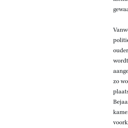
gewaa
Vanwe
polit
ouder
wordt
aange
zo wo
plaat
Bejaa
kamer
voork