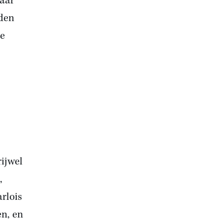
aar
nden
te
ijwel
,
rlois
en, en