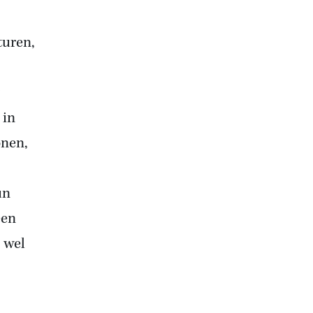
turen,
j
 in
onen,
un
een
 wel