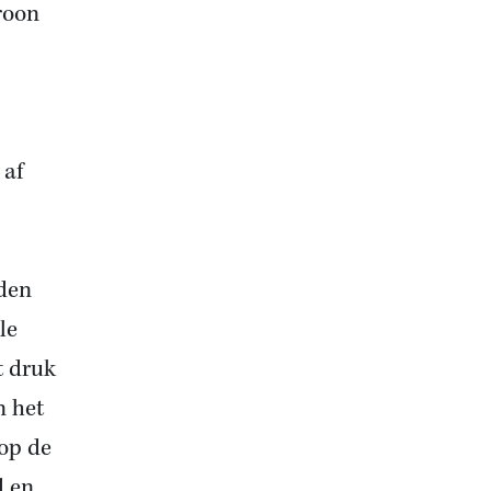
roon
 af
nden
le
t druk
n het
 op de
d en