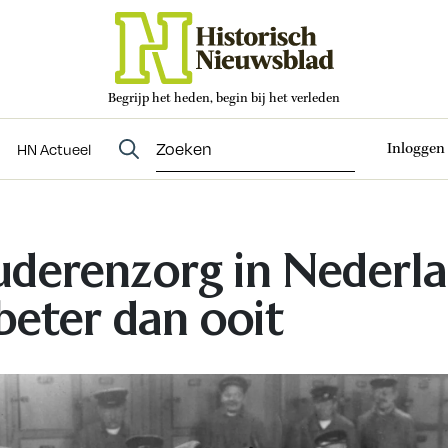
Begrijp het heden, begin bij het verleden
Abonneren
t
Evenementen
HN Actueel
Inloggen
HN Actueel
derenzorg in Nederl
 beter dan ooit