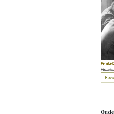
Femke 
Historic
Bewa
Ouder