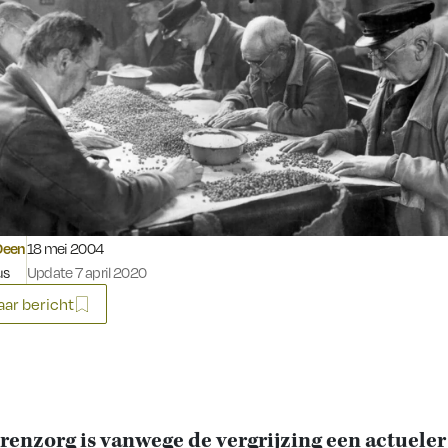
Gepubliceerd op:
Deen
18 mei 2004
us
Update 7 april 2020
ar bericht
enzorg is vanwege de vergrijzing een actueler