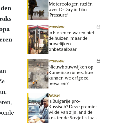
Metereologen ruziën
eden
over D-Day in film
‘Pressure’
raks
Interview
 opa
In Florence waren niet
de huizen, maar de
deren
huwelijken
onbetaalbaar
Interview
Nieuwbouwwijken op
aan
Romeinse ruïnes: hoe
kunnen we erfgoed
Ze
bewaren?
an,
Artikel
eren,
Is Bulgarije pro-
Russisch? Deze premier
woonde
wilde van zijn land de
zestiende Sovjet-staat
maken