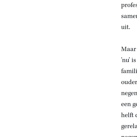
profe
samen
uit.
Maar 
'nu' 
famil
ouder
negen
een g
helft
gerel