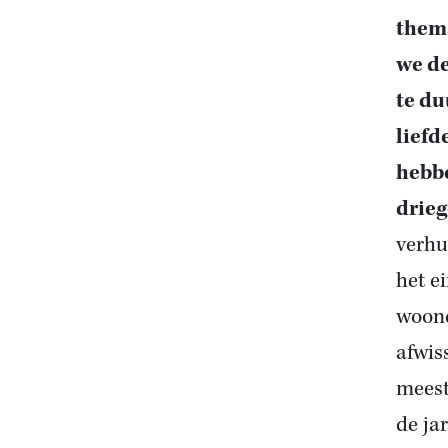
thema
we de
te du
liefd
hebbe
drieg
verhu
het e
woond
afwis
meest
de ja