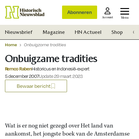
Abonneren
Account
Menu
Nieuwsbrief
Magazine
HN Actueel
Shop
Ge
Home
Onbuigzame tradities
Onbuigzame tradities
Remco Raben
Historicus en Indonesië-expert
Gepubliceerd op:
5 december 2007
Update 29 maart 2023
Bewaar bericht
Wat is er nog niet gezegd over Het land van
aankomst, het jongste boek van de Amsterdamse
Zoek