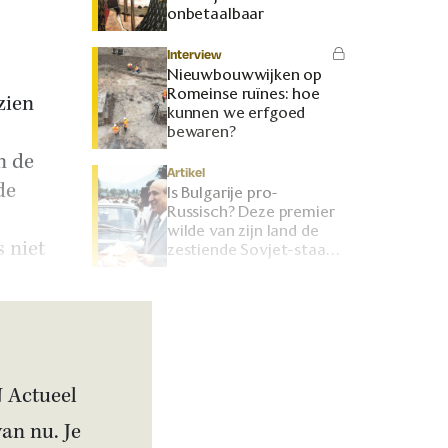
onbetaalbaar
Interview
Nieuwbouwwijken op
Romeinse ruïnes: hoe
zien
kunnen we erfgoed
bewaren?
n de
Artikel
de
Is Bulgarije pro-
Russisch? Deze premier
wilde van zijn land de
s niet
zestiende Sovjet-staat
maken
N Actueel
van nu. Je