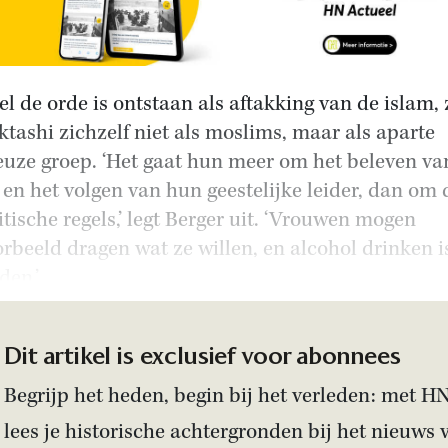
l de orde is ontstaan als aftakking van de islam, 
ktashi zichzelf niet als moslims, maar als aparte
ieuze groep. ‘Het gaat hun meer om het beleven va
 en het volgen van hun geestelijke leider, dan om 
itische regels,’ legt Berger uit. ‘Vrouwen mogen
orbeeld dragen wat ze willen, en alcohol drinken i
den.’
Dit artikel is exclusief voor abonnees
Begrijp het heden, begin bij het verleden: met H
lees je historische achtergronden bij het nieuws 