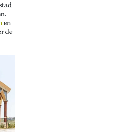
stad
n.
n
en
er de