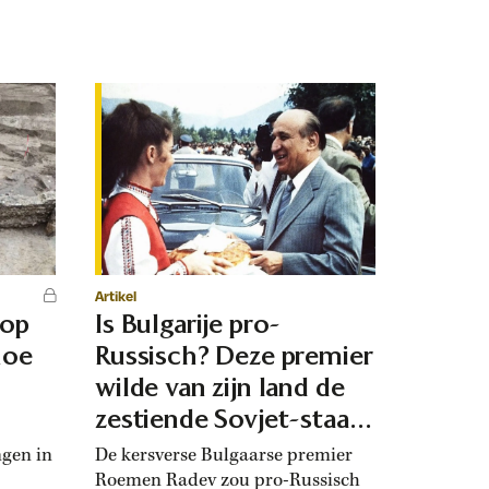
Artikel
 op
Is Bulgarije pro-
hoe
Russisch? Deze premier
d
wilde van zijn land de
zestiende Sovjet-staat
maken
ngen in
De kersverse Bulgaarse premier
Roemen Radev zou pro-Russisch