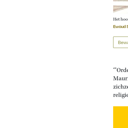
Het hoo
Ewoud S
Bewa
‘”Orde
Mauri
zichze
relig