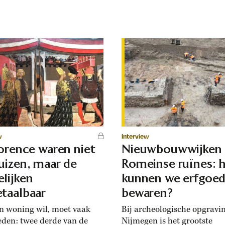
w
Interview
lorence waren niet
Nieuwbouwwijken
uizen, maar de
Romeinse ruïnes: 
lijken
kunnen we erfgoe
taalbaar
bewaren?
n woning wil, moet vaak
Bij archeologische opgravi
eden: twee derde van de
Nijmegen is het grootste