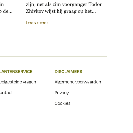
in
zijn; net als zijn voorganger Todor
p de
Zhivkov wijst hij graag op het
dt
Russische bevrijdingsverhaal van
Lees meer
onwijk
1878. Die vroegere premier was zo
que
loyaal aan het Kremlin, dat hij de
Bulgaarse soevereiniteit inzette in
onderhandelingen met Moskou.
r
Zhivkovs pro-Russische koers
nds
botste met de ideeën van zijn
n.
dochter, die juist...
LANTENSERVICE
DISCLAIMERS
t
eelgestelde vragen
Algemene voorwaarden
ontact
Privacy
Cookies