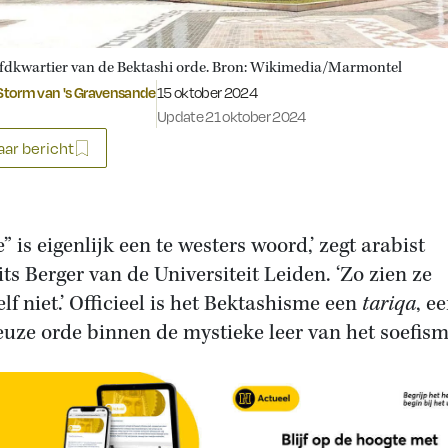
fdkwartier van de Bektashi orde. Bron: Wikimedia/Marmontel
Gepubliceerd op:
torm van 's Gravensande
15 oktober 2024
Update 21 oktober 2024
ar bericht
” is eigenlijk een te westers woord,’ zegt arabist
ts Berger van de Universiteit Leiden. ‘Zo zien ze
lf niet.’ Officieel is het Bektashisme een
tariqa
, e
ieuze orde binnen de mystieke leer van het soefism