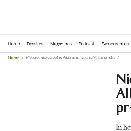
Home
Dossiers
Magazines
Podcas
Home
Dossiers
Magazines
Podcast
Evenementen
Home
Nieuwe microstaat in Albanië is ‘waarschijnlijk pr-stunt’
Ni
Al
pr
In he