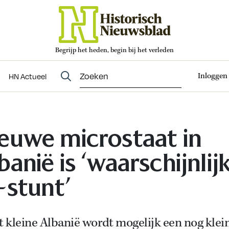
Begrijp het heden, begin bij het verleden
Abonneren
t
Evenementen
HN Actueel
Inloggen
HN Actueel
euwe microstaat in
banië is ‘waarschijnlij
-stunt’
t kleine Albanië wordt mogelijk een nog klei