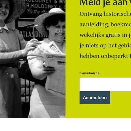
Meld je aan
Ontvang historische
aanleiding, boekre
wekelijks gratis in
je niets op het geb
hebben onbeperkt to
E-mailadres