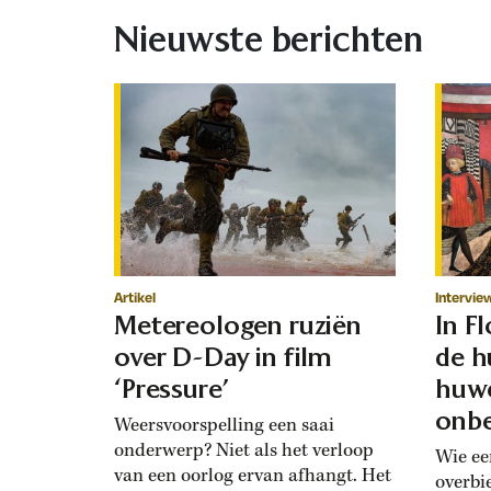
Nieuwste berichten
Artikel
Intervie
Metereologen ruziën
In F
over D-Day in film
de h
‘Pressure’
huwe
onbe
Weersvoorspelling een saai
onderwerp? Niet als het verloop
Wie ee
van een oorlog ervan afhangt. Het
overbi