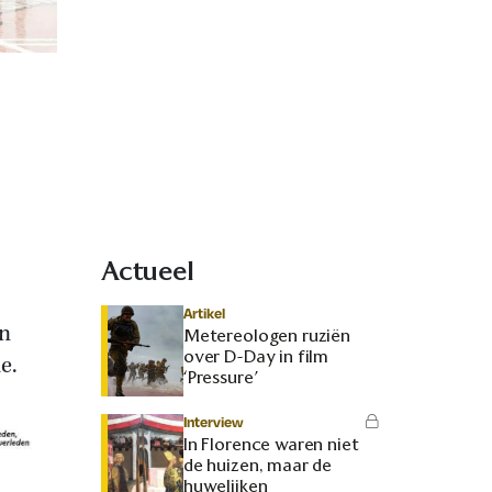
Actueel
Artikel
en
Metereologen ruziën
over D-Day in film
e.
‘Pressure’
Interview
In Florence waren niet
de huizen, maar de
huwelijken