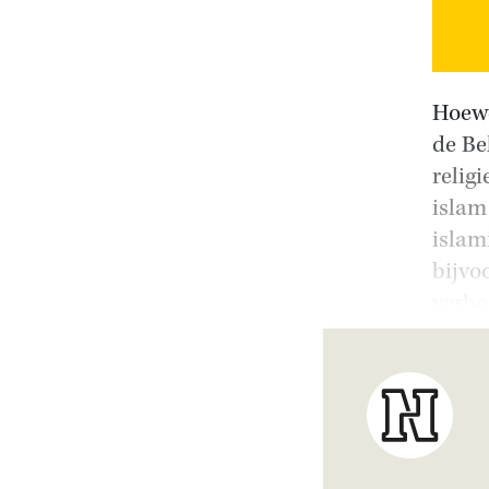
Hoewe
de Be
relig
islam
islam
bijvo
verbo