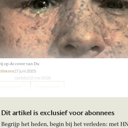
eij op de cover van Du
Gepubliceerd op:
illekens
17 juni 2025
Update 22 mei 2026
ar bericht
Luisteren
Dit artikel is exclusief voor abonnees
Begrijp het heden, begin bij het verleden: met H