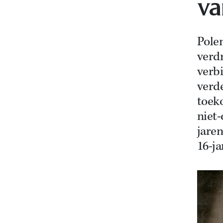
va
Polen
verdr
verb
verd
toek
niet
jaren
16-ja