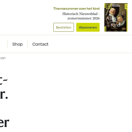
Themanummer over het kind
Historisch Nieuwsblad -
zomernummer 2026
Bestellen
Abonneren
Shop
Contact
 van
t-
r.
er