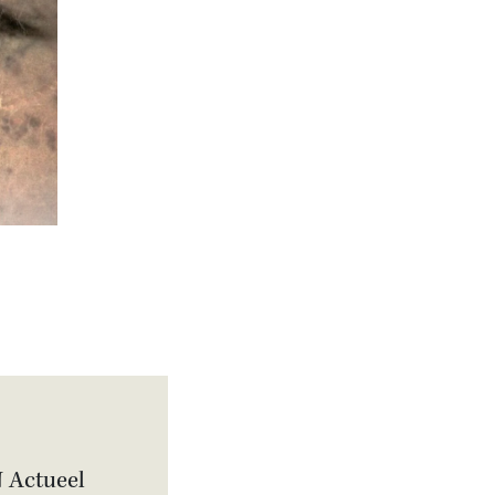
Actueel
Artikel
Metereologen ruziën
N Actueel