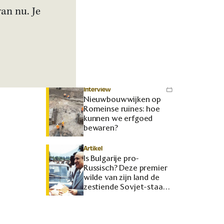
over D-Day in film
van nu. Je
‘Pressure’
Interview
In Florence waren niet
de huizen, maar de
huwelijken
onbetaalbaar
Interview
Nieuwbouwwijken op
Romeinse ruïnes: hoe
kunnen we erfgoed
bewaren?
Artikel
Is Bulgarije pro-
Russisch? Deze premier
wilde van zijn land de
zestiende Sovjet-staat
maken