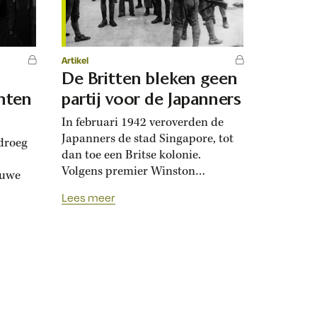
Artikel
De Britten bleken geen
anten
partij voor de Japanners
In februari 1942 veroverden de
Japanners de stad Singapore, tot
droeg
dan toe een Britse kolonie.
Volgens premier Winston
rouwe
Churchill was deze nederlaag ‘de
Lees meer
grootste ramp in de Britse
er:
militaire geschiedenis’. Het zou
dat
het einde betekenen van een
e
wereldrijk. Ze staan er nog: de
entie
grote naar zee gerichte kanonnen
van Fort Siloso op Sentosa, een
ale
eilandje...
je