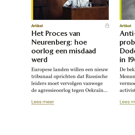
Artikel
Artikel
Het Proces van
Anti
Neurenberg: hoe
probe
oorlog een misdaad
Dod
werd
in 1
Europese landen willen een nieuw
De bek
tribunaal oprichten dat Russische
Monum
leiders moet vervolgen vanwege
vermoe
de agressieoorlog tegen Oekraïne.
activi
Tachtig jaar geleden werden in
van 4 
Lees meer
Lees m
Neurenberg voor het eerst
besmeu
politieke en militaire leiders
het Ve
veroordeeld voor het voeren van
met rod
een agressieoorlog. Sindsdien
twee r
kijkt de internationale
de Dod