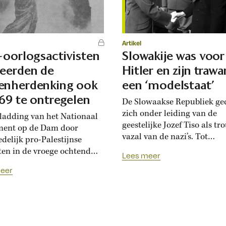
Artikel
-oorlogsactivisten
Slowakije was voor
erden de
Hitler en zijn traw
enherdenking ook
een ‘modelstaat’
969 te ontregelen
De Slowaakse Republiek ge
zich onder leiding van de
ladding van het Nationaal
geestelijke Jozef Tiso als t
ent op de Dam door
vazal van de nazi’s. Tot
delijk pro-Palestijnse
tevredenheid van Adolf Hitl
sten in de vroege ochtend
Lees meer
‘Interessant om te zien hoe 
mei is geen primeur. In 1969
eer
katholieke priestertje ons d
rden activisten niet alleen
Joden aanlevert.’ De Confer
rzetsmonument in Utrecht
van München in 1938 is een
e verf, maar lieten zij ook
berucht staaltje internation
ookbommen afgaan tijdens
diplomatie. Tsjechoslowaki
enherdenking. Destijds