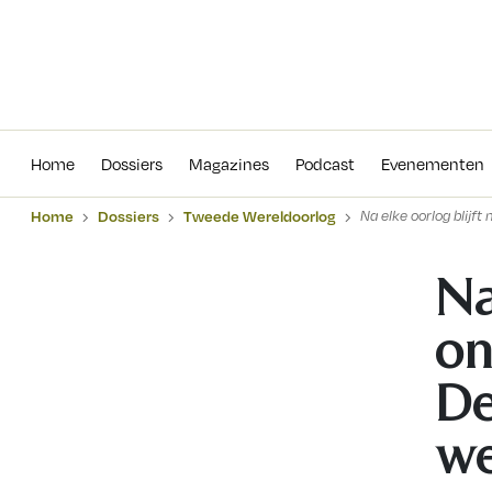
Home
Dossiers
Magazines
Podcas
Home
Dossiers
Magazines
Podcast
Evenementen
Home
Dossiers
Tweede Wereldoorlog
Na elke oorlog blijft
Na
on
De
we