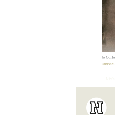
Jo Corb
Caspar C
Bewa