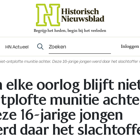
Begrijp het heden, begin bij het verleden
Abonneren
t
Evenementen
HN Actueel
Inloggen
HN Actueel
 niet-ontplofte munitie achter. Deze 16-jarige jongen werd daar het slachtoffer
 elke oorlog blijft nie
tplofte munitie achte
ze 16-jarige jongen
rd daar het slachtoff