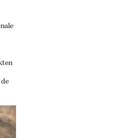
onale
kten
 de