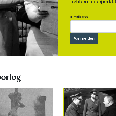
hebben onbeperkt to
E-mailadres
oorlog