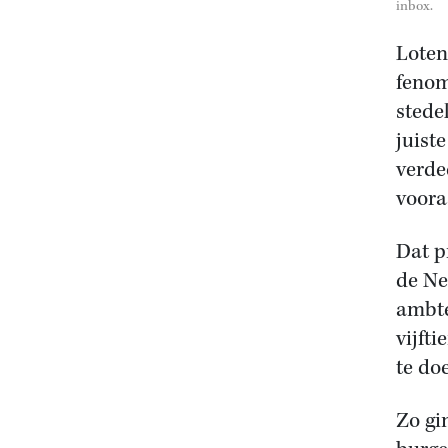
inbox.
Loten
fenom
stede
juist
verde
voora
Dat p
de Ne
ambte
vijft
te do
Zo gi