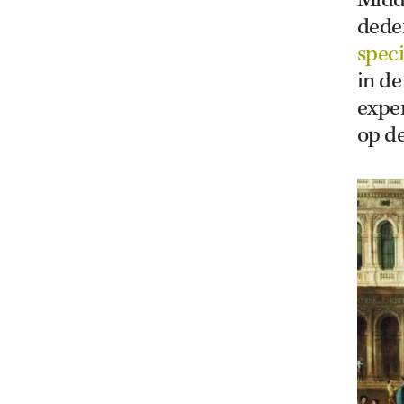
Midd
deden
spec
in d
exper
op de