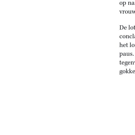
op na
vrouw
De lo
concl
het l
paus.
tegen
gokke