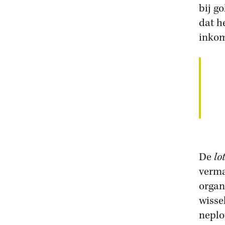
bij g
dat h
inkom
De
lo
verma
organ
wisse
neplo