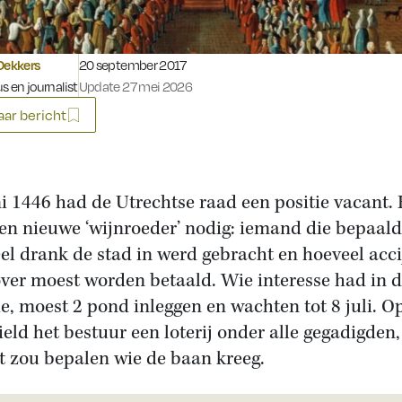
Gepubliceerd op:
Dekkers
20 september 2017
s en journalist
Update 27 mei 2026
ar bericht
ni 1446 had de Utrechtse raad een positie vacant. 
en nieuwe ‘wijnroeder’ nodig: iemand die bepaal
el drank de stad in werd gebracht en hoeveel acci
ver moest worden betaald. Wie interesse had in 
ie, moest 2 pond inleggen en wachten tot 8 juli. O
ield het bestuur een loterij onder alle gegadigden
ot zou bepalen wie de baan kreeg.