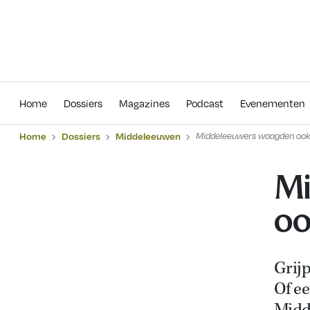
Home
Dossiers
Magazines
Podcas
Home
Dossiers
Magazines
Podcast
Evenementen
Home
Dossiers
Middeleeuwen
Middeleeuwers waagden ook 
Mi
oo
Grijp
Of ee