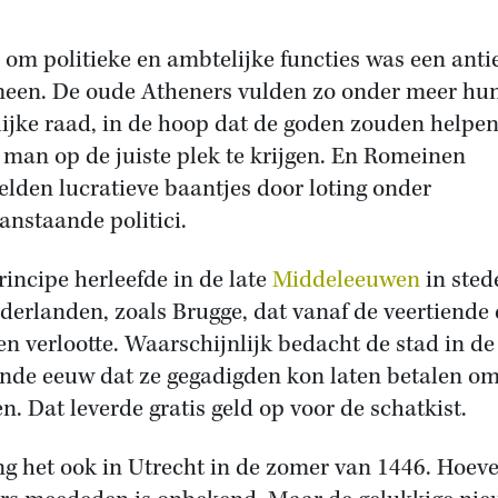
 om politieke en ambtelijke functies was een anti
een. De oude Atheners vulden zo onder meer hu
lijke raad, in de hoop dat de goden zouden helpe
e man op de juiste plek te krijgen. En Romeinen
elden lucratieve baantjes door loting onder
anstaande politici.
rincipe herleefde in de late
Middeleeuwen
in sted
derlanden, zoals Brugge, dat vanaf de veertiende
n verlootte. Waarschijnlijk bedacht de stad in de
iende eeuw dat ze gegadigden kon laten betalen o
en. Dat leverde gratis geld op voor de schatkist.
ng het ook in Utrecht in de zomer van 1446. Hoeve