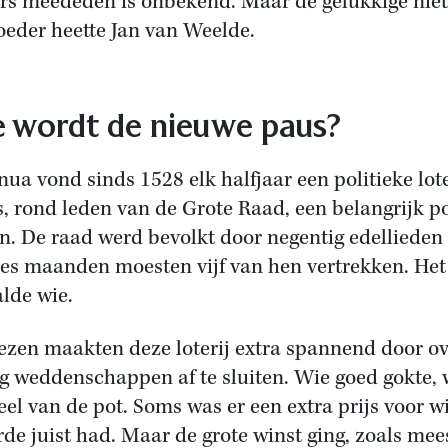
rs meededen is onbekend. Maar de gelukkige ni
oeder heette Jan van Weelde.
 wordt de nieuwe paus?
nua vond sinds 1528 elk halfjaar een politieke lote
s, rond leden van de Grote Raad, een belangrijk po
n. De raad werd bevolkt door negentig edellieden
zes maanden moesten vijf van hen vertrekken. Het 
lde wie.
zen maakten deze loterij extra spannend door ov
ag weddenschappen af te sluiten. Wie goed gokte,
eel van de pot. Soms was er een extra prijs voor w
rde juist had. Maar de grote winst ging, zoals mee