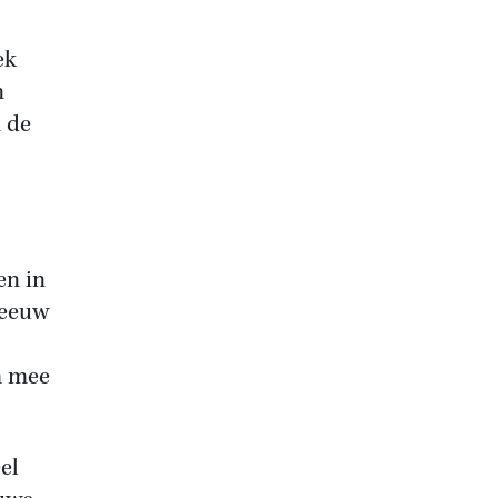
ek
n
n de
en in
 eeuw
m mee
el