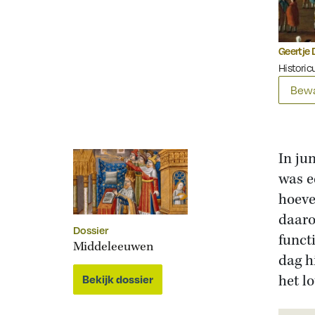
Geertje 
Historicu
Bewa
In ju
was e
hoeve
daaro
Dossier
funct
Middeleeuwen
dag h
het l
Bekijk dossier