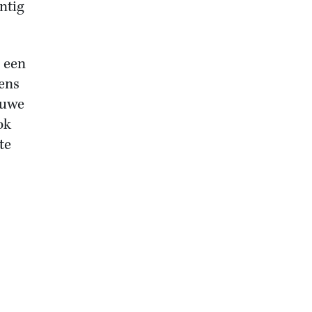
ntig
 een
ens
euwe
ok
te