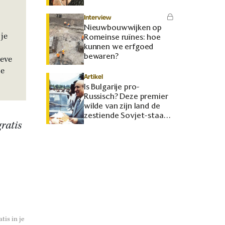
Interview
Nieuwbouwwijken op
je
Romeinse ruïnes: hoe
kunnen we erfgoed
bewaren?
ieve
je
Artikel
Is Bulgarije pro-
Russisch? Deze premier
wilde van zijn land de
zestiende Sovjet-staat
ratis
maken
tis in je