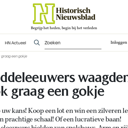
Begrijp het heden, begin bij het verleden
Abonneren
t
Evenementen
HN Actueel
Inloggen
HN Actueel
graag een gokje
ddeleeuwers waagde
k graag een gokje
 uw kans! Koop een lot en win een zilveren le
n prachtige schaal! Of een lucratieve baan!