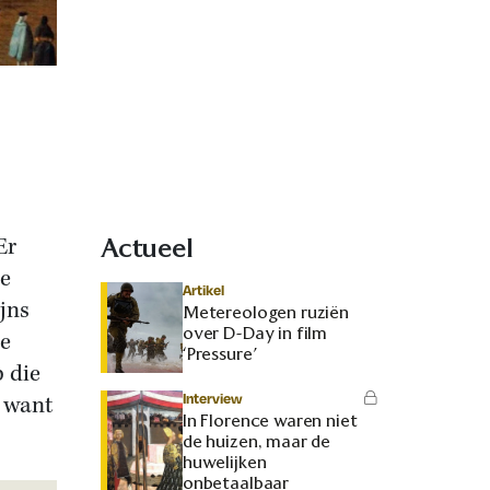
Er
Actueel
de
Artikel
jns
Metereologen ruziën
over D-Day in film
de
‘Pressure’
p die
Interview
, want
In Florence waren niet
de huizen, maar de
huwelijken
onbetaalbaar