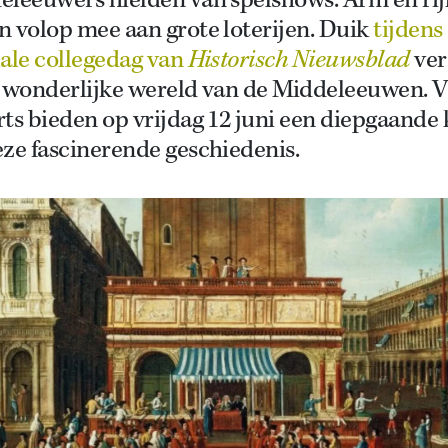
eleeuwers hielden van spelshows. Arm en rij
 volop mee aan grote loterijen. Duik
tijdens
iale collegedag van
Historisch Nieuwsblad
ver
e wonderlijke wereld van de Middeleeuwen. V
ts bieden op vrijdag 12 juni een diepgaande 
ze fascinerende geschiedenis.