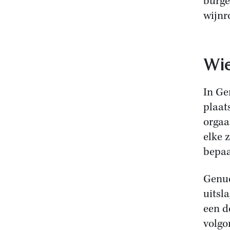
burge
wijnr
Wie
In Ge
plaat
orgaa
elke 
bepaa
Genue
uitsl
een d
volgo