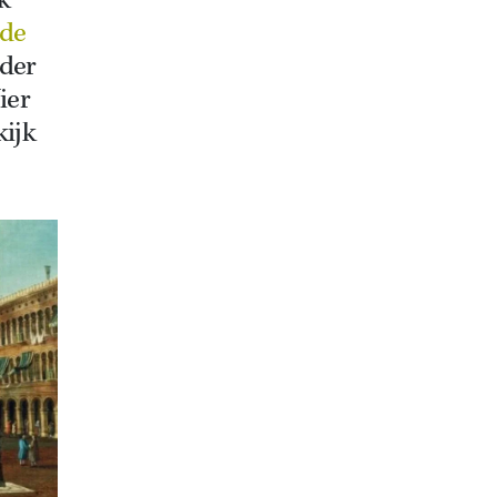
k
 de
der
ier
kijk