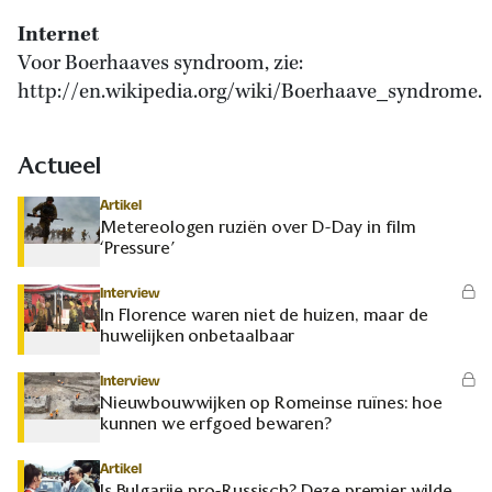
Internet
Voor Boerhaaves syndroom, zie:
http://en.wikipedia.org/wiki/Boerhaave_syndrome.
Actueel
Artikel
Metereologen ruziën over D-Day in film
‘Pressure’
Interview
In Florence waren niet de huizen, maar de
huwelijken onbetaalbaar
Interview
Nieuwbouwwijken op Romeinse ruïnes: hoe
kunnen we erfgoed bewaren?
Artikel
Is Bulgarije pro-Russisch? Deze premier wilde