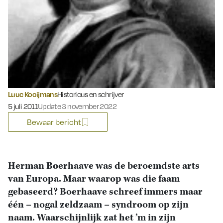
Luuc Kooijmans
Historicus en schrijver
Gepubliceerd op:
5 juli 2011
Update 3 november 2022
Bewaar bericht
Herman Boerhaave was de beroemdste arts
van Europa. Maar waarop was die faam
gebaseerd? Boerhaave schreef immers maar
één – nogal zeldzaam – syndroom op zijn
naam. Waarschijnlijk zat het ’m in zijn