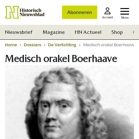
Abonneren
Account
Menu
Nieuwsbrief
Magazine
HN Actueel
Shop
Ge
Home
Dossiers
De Verlichting
Medisch orakel Boerhaave
Medisch orakel Boerhaave
Zoek