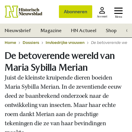
Abonneren
Account
Menu
Nieuwsbrief
Magazine
HN Actueel
Shop
Ge
Home
Dossiers
Invloedrijke vrouwen
De betoverende wereld
De betoverende wereld van
Maria Sybilla Merian
Juist de kleinste kruipende dieren boeiden
Maria Sybilla Merian. In de zeventiende eeuw
deed ze baanbrekend onderzoek naar de
ontwikkeling van insecten. Maar haar echte
roem dankt Merian aan de prachtige
tekeningen die ze van haar bevindingen
Zoek