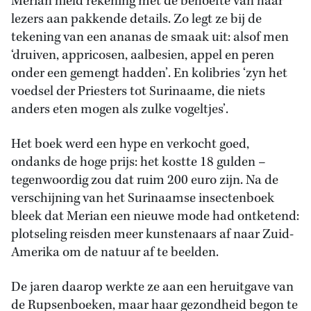
Merian hield rekening met de behoefte van haar
lezers aan pakkende details. Zo legt ze bij de
tekening van een ananas de smaak uit: alsof men
‘druiven, appricosen, aalbesien, appel en peren
onder een gemengt hadden’. En kolibries ‘zyn het
voedsel der Priesters tot Surinaame, die niets
anders eten mogen als zulke vogeltjes’.
Het boek werd een hype en verkocht goed,
ondanks de hoge prijs: het kostte 18 gulden –
tegenwoordig zou dat ruim 200 euro zijn. Na de
verschijning van het Surinaamse insectenboek
bleek dat Merian een nieuwe mode had ontketend:
plotseling reisden meer kunstenaars af naar Zuid-
Amerika om de natuur af te beelden.
De jaren daarop werkte ze aan een heruitgave van
de Rupsenboeken, maar haar gezondheid begon te