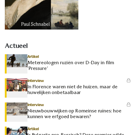
Actueel
Artikel
Metereologen ruziën over D-Day in film
‘Pressure’
Interview
In Florence waren niet de huizen, maar de
huwelijken onbetaalbaar
Interview
Nieuwbouwwijken op Romeinse ruïnes: hoe
kunnen we erfgoed bewaren?
Artikel
Is Bulgarije pro-Russisch? Deze premier wilde