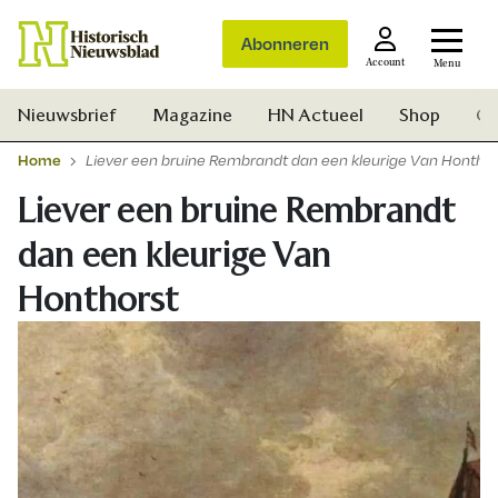
Abonneren
Account
Menu
Nieuwsbrief
Magazine
HN Actueel
Shop
Ge
Home
Liever een bruine Rembrandt dan een kleurige Van Honthor
Liever een bruine Rembrandt
dan een kleurige Van
Honthorst
Zoek