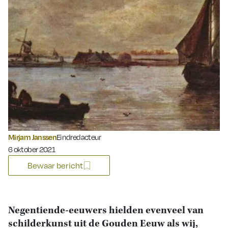
Mirjam Janssen
Eindredacteur
Gepubliceerd op:
6 oktober 2021
Bewaar bericht
Negentiende-eeuwers hielden evenveel van
schilderkunst uit de Gouden Eeuw als wij,