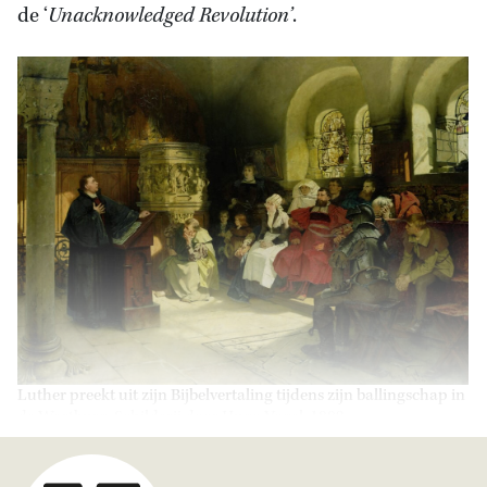
de ‘
Unacknowledged Revolution’
.
Luther preekt uit zijn Bijbelvertaling tijdens zijn ballingschap in
de Wartburg. Schilderij door Hugo Vogel, 1882.