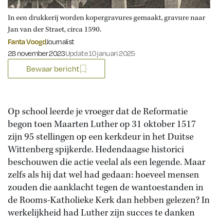
In een drukkerij worden kopergravures gemaakt, gravure naar
Jan van der Straet, circa 1590.
Fanta Voogd
Journalist
Gepubliceerd op:
28 november 2023
Update 10 januari 2025
Bewaar bericht
Op school leerde je vroeger dat de Reformatie
begon toen Maarten Luther op 31 oktober 1517
zijn 95 stellingen op een kerkdeur in het Duitse
Wittenberg spijkerde. Hedendaagse historici
beschouwen die actie veelal als een legende. Maar
zelfs als hij dat wel had gedaan: hoeveel mensen
zouden die aanklacht tegen de wantoestanden in
de Rooms-Katholieke Kerk dan hebben gelezen? In
werkelijkheid had Luther zijn succes te danken