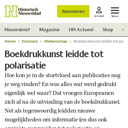
Abonneren
Account
Menu
Nieuwsbrief
Magazine
HN Actueel
Shop
Ge
Home
Dossiers
Wetenschap
Boekdrukkunst leidde tot polar
Boekdrukkunst leidde tot
polarisatie
Hoe kon je in de stortvloed aan publicaties nog
je weg vinden? En was alles wat werd gedrukt
eigenlijk wel waar? Dat vroegen Europeanen
zich af na de uitvinding van de boekdrukkunst.
Net als tegenwoordig leidden nieuwe
mogelijkheden om informatie (en dus ook
Zoek