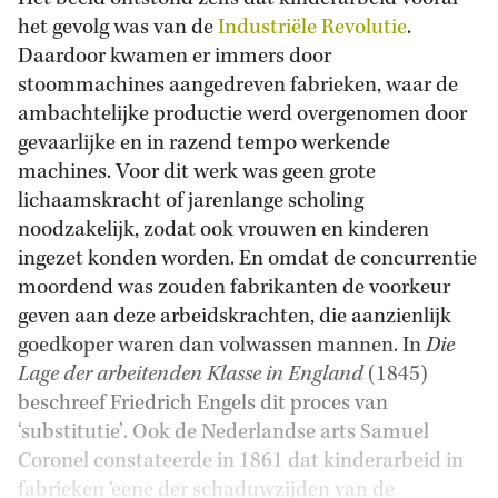
het gevolg was van de
Industriële Revolutie
.
Daardoor kwamen er immers door
stoommachines aangedreven fabrieken, waar de
ambachtelijke productie werd overgenomen door
gevaarlijke en in razend tempo werkende
machines. Voor dit werk was geen grote
lichaamskracht of jarenlange scholing
noodzakelijk, zodat ook vrouwen en kinderen
ingezet konden worden. En omdat de concurrentie
moordend was zouden fabrikanten de voorkeur
geven aan deze arbeidskrachten, die aanzienlijk
goedkoper waren dan volwassen mannen. In
Die
Lage der arbeitenden Klasse in England
(1845)
beschreef Friedrich Engels dit proces van
‘substitutie’. Ook de Nederlandse arts Samuel
Coronel constateerde in 1861 dat kinderarbeid in
fabrieken ‘eene der schaduwzijden van de