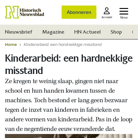
Abonneren
Account
Menu
Nieuwsbrief
Magazine
HN Actueel
Shop
Ge
Home
Kinderarbeid: een hardnekkige misstand
Kinderarbeid: een hardnekkige
misstand
Ze kregen te weinig slaap, gingen niet naar
school en hun handen kwamen tussen de
machines. Toch bestond er lang geen bezwaar
tegen de inzet van kinderen in fabrieken en
andere vormen van kinderarbeid. Pas in de loop
van de negentiende eeuw veranderde dat.
Zoek