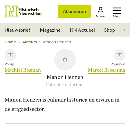
Abonneren
Account
Menu
Nieuwsbrief
Magazine
HN Actueel
Shop
Ge
Home
Auteurs
Manon Henzen
Vorige
Volgende
Machiel Bosman
Marcel Broersma
Manon Henzen
Culinair historicus
Manon Henzen is culinair historica en ervaren in
de erfgoedsector.
Zoek