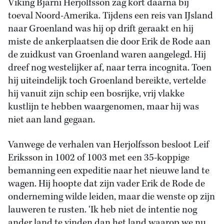
Viking Bjarni Herjolfsson zag kort daarna bij
toeval Noord-Amerika. Tijdens een reis van IJsland
naar Groenland was hij op drift geraakt en hij
miste de ankerplaatsen die door Erik de Rode aan
de zuidkust van Groenland waren aangelegd. Hij
dreef nog westelijker af, naar terra incognita. Toen
hij uiteindelijk toch Groenland bereikte, vertelde
hij vanuit zijn schip een bosrijke, vrij vlakke
kustlijn te hebben waargenomen, maar hij was
niet aan land gegaan.
Vanwege de verhalen van Herjolfsson besloot Leif
Eriksson in 1002 of 1003 met een 35-koppige
bemanning een expeditie naar het nieuwe land te
wagen. Hij hoopte dat zijn vader Erik de Rode de
onderneming wilde leiden, maar die wenste op zijn
lauweren te rusten. ‘Ik heb niet de intentie nog
ander land te vinden dan het land waarop we nu