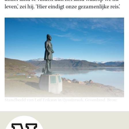
leven,’ zei hij. ‘Hier eindigt onze gezamenlijke reis.’
Standbeeld van Leif Erikson in Qassiarsuk, Groenland. Bron:
Alamy.