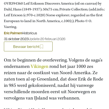
OVR394360 Leif Eriksson Discovers America (oil on canvas) by
Dahl, Hans (1849-1937); 50x75 cm; Private Collection; (add.info.:
Leif Ericson (c.970-c.1020) Norse explorer; regarded as the first
European to land in North America, c.1002;); Photo © O.
Vaering.
Eric Palmen
Historicus
Gepubliceerd op:
31 oktober 2023
Update 20 februari 2026
Bewaar bericht
Om te beginnen de overlevering. Volgens de saga’s
ondernamen
Vikingen
rond het jaar 1000 zes
reizen naar de oostkust van Noord-Amerika. Ze
zaten toen al op Groenland, dat door Erik de Rode
in 985 werd gekoloniseerd, nadat hij vanwege
verschillende moorden eerst uit Noorwegen en
vervolgens van IJsland was verbannen.