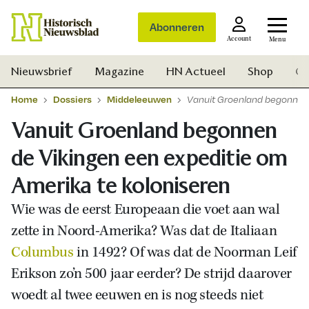
Abonneren
Account
Menu
Nieuwsbrief
Magazine
HN Actueel
Shop
Ge
Home
Dossiers
Middeleeuwen
Vanuit Groenland begonnen 
Vanuit Groenland begonnen
de Vikingen een expeditie om
Amerika te koloniseren
Wie was de eerst Europeaan die voet aan wal
zette in Noord-Amerika? Was dat de Italiaan
Columbus
in 1492? Of was dat de Noorman Leif
Erikson zo’n 500 jaar eerder? De strijd daarover
woedt al twee eeuwen en is nog steeds niet
Zoek