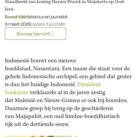
Standbeeld van koning Hayam Wuruk in Mojokerto op Oost-
Java.
Ewout Klei
Historicus en journalist
Gepubliceerd op:
8 maart 2026
Update 3 juli 2026
Bewaar bericht
Indonesië bouwt een nieuwe
hoofdstad, Nusantara. Een naam die staat voor de
gehele Indonesische archipel, een gebied dat groter
is dan het huidige Indonesië.
President
Soekarno
verklaarde al in de jaren zestig
dat Maleisië en Nieuw-Guinea er ook bij hoorden.
Daarmee greep hij terug op de geschiedenis
van Majapahit, een oud hindoe-boeddhistisch
rijk uit de dertiende eeuw.