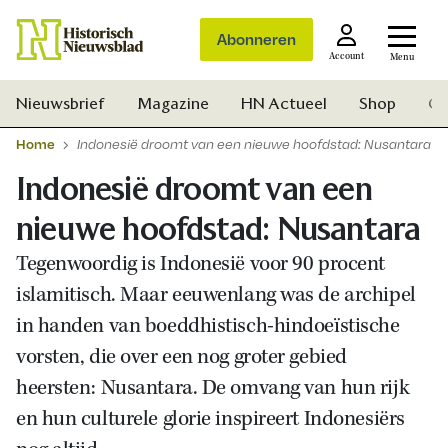
Abonneren
Account
Menu
Nieuwsbrief
Magazine
HN Actueel
Shop
Ge
Home
Indonesië droomt van een nieuwe hoofdstad: Nusantara
Indonesië droomt van een
nieuwe hoofdstad: Nusantara
Tegenwoordig is Indonesië voor 90 procent
islamitisch. Maar eeuwenlang was de archipel
in handen van boeddhistisch-hindoeïstische
vorsten, die over een nog groter gebied
heersten: Nusantara. De omvang van hun rijk
en hun culturele glorie inspireert Indonesiërs
Zoek