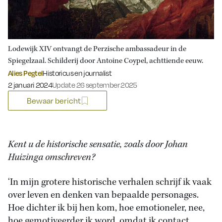
Lodewijk XIV ontvangt de Perzische ambassadeur in de
Spiegelzaal. Schilderij door Antoine Coypel, achttiende eeuw.
Alies Pegtel
Historicus en journalist
Gepubliceerd op:
2 januari 2024
Update 26 september 2025
Bewaar bericht
Kent u de historische sensatie, zoals door Johan
Huizinga omschreven?
‘In mijn grotere historische verhalen schrijf ik vaak
over leven en denken van bepaalde personages.
Hoe dichter ik bij hen kom, hoe emotioneler, nee,
hoe gemotiveerder ik word, omdat ik contact