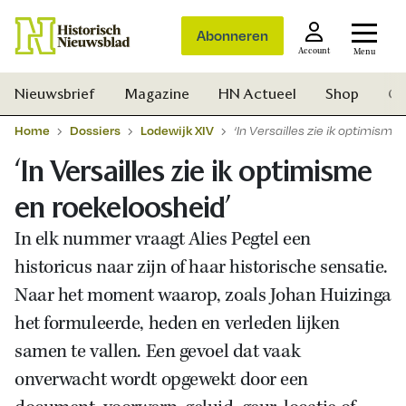
Abonneren
Account
Menu
Nieuwsbrief
Magazine
HN Actueel
Shop
Ge
Home
Dossiers
Lodewijk XIV
‘In Versailles zie ik optimisme
‘In Versailles zie ik optimisme
en roekeloosheid’
In elk nummer vraagt Alies Pegtel een
historicus naar zijn of haar historische sensatie.
Naar het moment waarop, zoals Johan Huizinga
het formuleerde, heden en verleden lijken
samen te vallen. Een gevoel dat vaak
onverwacht wordt opgewekt door een
Zoek