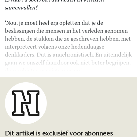
Ervaart u soms ook dat heden en verleden
samenvallen?
‘Nou, je moet heel erg opletten dat je de
beslissingen die mensen in het verleden genomen
hebben, de stukken die ze geschreven hebben, niet
interpreteert volgens onze hedendaagse
denkkaders. Dat is anachronistisch. En uiteindelijk
gaan we onszelf daardoor ook niet beter begrijpen,
daar schieten we niets mee op.’
Dit artikel is exclusief voor abonnees